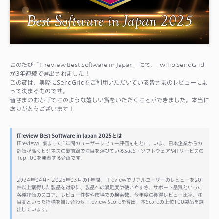
サポート
このたび「ITreview Best Software in Japan」にて、Twilio SendGrid
が3年連続で選出されました！
この賞は、実際にSendGridをご利用いただいている皆さまのレビューによ
って決まるものです。
皆さまのおかげでこのような嬉しい賞をいただくことができました。本当に
ありがとうございます！
ITreview Best Software in Japan 2025とは
ITreviewに集まった1年間のユーザーレビュー評価をもとに、いま、日本企業からの
評価が高くビジネスの最前線で注目を浴びているSaaS・ソフトウェアやITサービスの
Top100を発表する企画です。
2024年04月～2025年03月の1年間、ITreviewでリアルユーザーのレビューを20
件以上獲得した製品を対象に、製品への満足度や使いやすさ、サポート品質といった
各種評価のスコア、レビュー件数や市場での検索数、今年度の獲得レビュー比率、注
目度といった指標を掛け合わせITreview Scoreを算出。本Scoreの上位100製品を選
出しています。