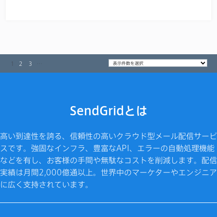
1
2
3
…
SendGridとは
高い到達性を誇る、信頼性の高いクラウド型メール配信サービ
スです。強固なインフラ、豊富なAPI、エラーの自動処理機能
などを有し、お客様の手間や無駄なコストを削減します。配信
実績は月間2,000億通以上。世界中のマーケターやエンジニア
に広く支持されています。