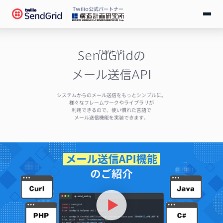
Twilio公式パートナー
無料で試す
SendGridの
EMAIL API
ログイン
メール送信API
システムからのメール送信をもっとシンプルに。
SendGridとは
様々なフレームワークやライブラリが
利用できるので、使い慣れた言語で
メール送信機能を実装できます。
料金
導入事例
お役立ち情報
ドキュメント