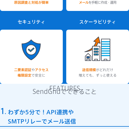
原因調査と対処が簡単
メール
を手軽に作成・運用
セキュリティ
スケーラビリティ
二要素認証
や
アクセス
送信規模
がどれだけ
権限設定
で安全に
増えても、ずっと使える
FEATURES
SendGridでできること
1
わずか5分で！API連携や
SMTPリレーでメール送信