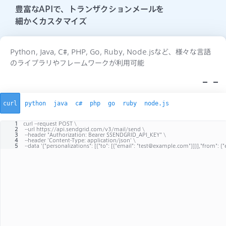
豊富なAPIで、トランザクションメールを
細かくカスタマイズ
Python, Java, C#, PHP, Go, Ruby, Node.jsなど、様々な
言語
のライブラリやフレームワークが利用可能
curl
python
java
c#
php
go
ruby
node.js
1
curl --request POST \
2
--url https://api.sendgrid.com/v3/mail/send \
3
--header "Authorization: Bearer $SENDGRID_API_KEY" \
4
--header 'Content-Type: application/json' \
5
--data '{"personalizations": [{"to": [{"email": "test@example.com"}]}],"from": 