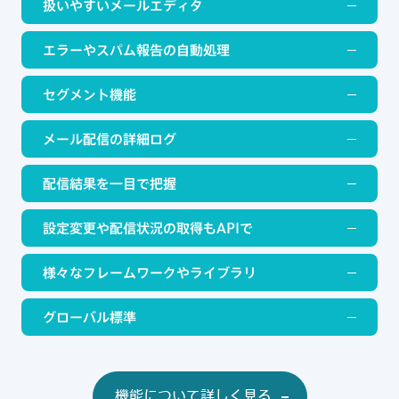
扱いやすいメールエディタ
ドラッグ＆ドロップでレスポンシブなメールを簡単作成
エラーやスパム報告の自動処理
HTMLをイチから書けるコードエディタも提供
エラーの種類を自動で見分けて適切に対処
セグメント機能
スパム報告や配信停止の対応も手間いらず
特定の条件を満たしたメールアドレスを
簡単にリスト抽出
メール配信の詳細ログ
到達状況、開封、配信停止などの確認、
不達時の原因究明も簡
配信結果を一目で把握
単に
日々の送信状況やその推移をグラフ表示
設定変更や配信状況の取得もAPIで
統計データはAPI経由でも取得可能
豊富なAPIでシステムへの組み込みも自由自在
様々なフレームワークやライブラリ
配信状況もWebhookでリアルタイムに連携
Python、Java、C#、PHP、Go、
Ruby、Node.jsなどにも対
グローバル標準
応
SPF/DKIM認証、ワンクリックでの配信停止（RFC8058）、
TLS接続などすべて標準装備
機能について詳しく見る