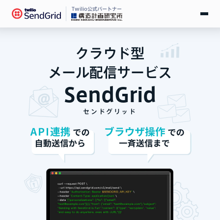
Twilio公式パートナー
無料で試す
クラウド型
ログイン
メール配信サービス
SendGrid
SendGridとは
センドグリッド
料金
導入事例
お役立ち情報
ドキュメント