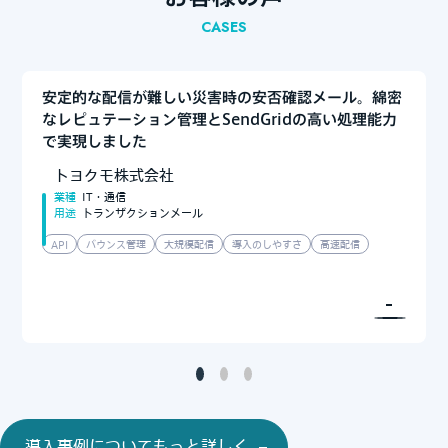
CASES
安定的な配信が難しい災害時の安否確認メール。綿密
なレピュテーション管理とSendGridの高い処理能力
で実現しました
トヨクモ株式会社
業種
IT・通信
用途
トランザクションメール
API
バウンス管理
大規模配信
導入のしやすさ
高速配信
導入事例についてもっと詳しく