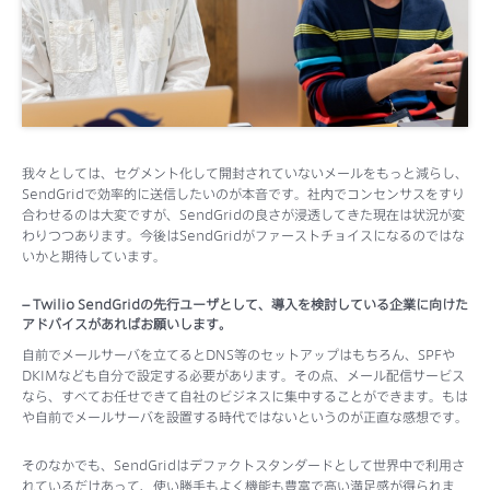
我々としては、セグメント化して開封されていないメールをもっと減らし、
SendGridで効率的に送信したいのが本音です。社内でコンセンサスをすり
合わせるのは大変ですが、SendGridの良さが浸透してきた現在は状況が変
わりつつあります。今後はSendGridがファーストチョイスになるのではな
いかと期待しています。
– Twilio SendGridの先行ユーザとして、導入を検討している企業に向けた
アドバイスがあればお願いします。
自前でメールサーバを立てるとDNS等のセットアップはもちろん、SPFや
DKIMなども自分で設定する必要があります。その点、メール配信サービス
なら、すべてお任せできて自社のビジネスに集中することができます。もは
や自前でメールサーバを設置する時代ではないというのが正直な感想です。
そのなかでも、SendGridはデファクトスタンダードとして世界中で利用さ
れているだけあって、使い勝手もよく機能も豊富で高い満足感が得られま