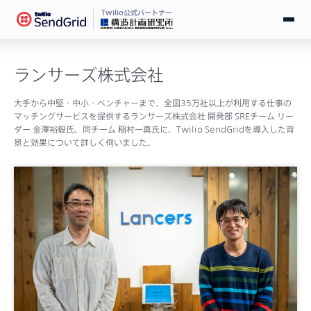
Twilio公式パートナー
無料で試す
ランサーズ株式会社
ログイン
大手から中堅・中小・ベンチャーまで、全国35万社以上が利用する仕事の
マッチングサービスを提供するランサーズ株式会社 開発部 SREチーム リー
ダー 金澤裕毅氏、同チーム 稲村一真氏に、Twilio SendGridを導入した背
SendGridとは
景と効果について詳しく伺いました。
料金
導入事例
お役立ち情報
ドキュメント