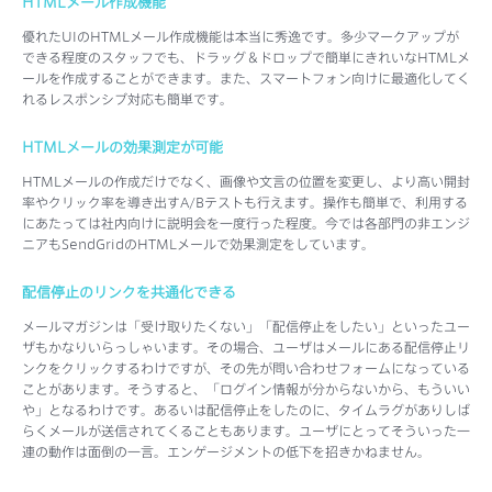
HTMLメール作成機能
優れたUIのHTMLメール作成機能は本当に秀逸です。多少マークアップが
できる程度のスタッフでも、ドラッグ＆ドロップで簡単にきれいなHTMLメ
ールを作成することができます。また、スマートフォン向けに最適化してく
れるレスポンシブ対応も簡単です。
HTMLメールの効果測定が可能
HTMLメールの作成だけでなく、画像や文言の位置を変更し、より高い開封
率やクリック率を導き出すA/Bテストも行えます。操作も簡単で、利用する
にあたっては社内向けに説明会を一度行った程度。今では各部門の非エンジ
ニアもSendGridのHTMLメールで効果測定をしています。
配信停止のリンクを共通化できる
メールマガジンは「受け取りたくない」「配信停止をしたい」といったユー
ザもかなりいらっしゃいます。その場合、ユーザはメールにある配信停止リ
ンクをクリックするわけですが、その先が問い合わせフォームになっている
ことがあります。そうすると、「ログイン情報が分からないから、もういい
や」となるわけです。あるいは配信停止をしたのに、タイムラグがありしば
らくメールが送信されてくることもあります。ユーザにとってそういった一
連の動作は面倒の一言。エンゲージメントの低下を招きかねません。