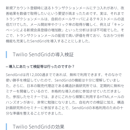
新規アカウント登録時に送るトランザクションメールにテコ入れがあり、改
善結果を数値で取得したいという要望が高まったためです。実は、それまで
トランザクションメールは、自前のメールサーバによるテキストメールの送
信だけでした。メール開封率やクリック率の取得が難しく、例えば「キャン
ペーンによる新規会員登録の増加数」といった分析はほぼ不可能でした。そ
こで、トランザクションメールの配信で高い評価を得ており、なおかつ分析
機能も充実したSendGridを導入することにしました。
Twilio SendGridの導入検証
– 導入にあたって検証等は行ったのですか？
SendGridは月12,000通までであれば、無料で利用できます。そのなかで
使い勝手を検証していたので、SendGridの機能は十分に理解していまし
た。さらに、日本の販売代理店である構造計画研究所では、定期的に無料セ
ミナーを開催しているので、本格的な導入の前に参加させていただきまし
た。参加したセミナーでは、まさにこれから頻繁に利用するHTMLメールの
ハンズオンがあり、非常に勉強になりました。自社内での検証に加え、構造
計画研究所のセミナーに参加することで、SendGridの本格利用のための十
分な準備を整えることができました。
Twilio SendGridの効果