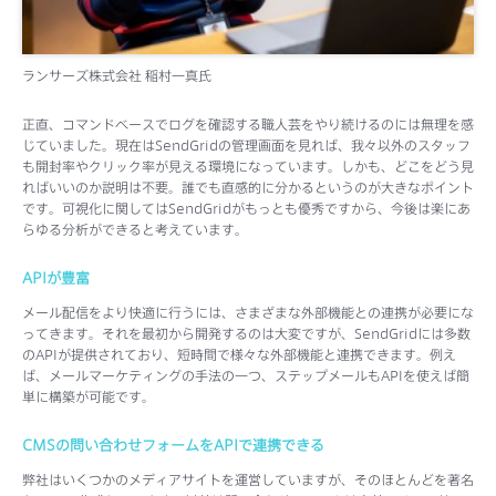
ランサーズ株式会社 稲村一真氏
正直、コマンドベースでログを確認する職人芸をやり続けるのには無理を感
じていました。現在はSendGridの管理画面を見れば、我々以外のスタッフ
も開封率やクリック率が見える環境になっています。しかも、どこをどう見
ればいいのか説明は不要。誰でも直感的に分かるというのが大きなポイント
です。可視化に関してはSendGridがもっとも優秀ですから、今後は楽にあ
らゆる分析ができると考えています。
APIが豊富
メール配信をより快適に行うには、さまざまな外部機能との連携が必要にな
ってきます。それを最初から開発するのは大変ですが、SendGridには多数
のAPIが提供されており、短時間で様々な外部機能と連携できます。例え
ば、メールマーケティングの手法の一つ、ステップメールもAPIを使えば簡
単に構築が可能です。
CMSの問い合わせフォームをAPIで連携できる
弊社はいくつかのメディアサイトを運営していますが、そのほとんどを著名