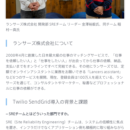
サポート
ランサーズ株式会社 開発部 SREチーム リーダー 金澤裕毅氏、同チーム 稲
村一真氏
ランサーズ株式会社について
2008年4月に創業した日本最大級の仕事のマッチングサービスで、「仕事
を依頼したい人」と「仕事をしたい人」が出会ってから仕事の依頼、納品、
支払いまでをオンラインですべて完結できる。その他にランサーズでは、定
額でオンラインアシスタントに業務をお願いできる『Lancers assistant』
など6つのサービスを展開。現在、登録会員は100万人を超えている。ラン
サーズを通じて、コンサルタントやマーケター、秘書などプロフェッショナ
ルに仕事の依頼ができる。
Twilio SendGrid導入の背景と課題
– SREチームとはどういった部門ですか。
SRE（Site Reliability Engineering）チームは、システムの信頼性に焦点
を置き、インフラだけでなくアプリケーション側も積極的に取り組みながら