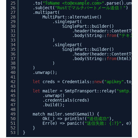
25
.to(
"ToName <to@example.com>"
.parse().unwr
26
.subject(
"Rustでマルチパートメール送信！"
)
27
.multipart(
28
MultiPart::alternative()
29
.singlepart(
30
SinglePart::builder()
31
.header(header::ContentTyp
32
.body(String::
from
(
"テキス
33
)
34
.singlepart(
35
SinglePart::builder()
36
.header(header::ContentTyp
37
.body(String::
from
(html)),
38
)
39
)
40
.unwrap();
41
42
let
creds = Credentials::
new
(
"apikey"
.to_s
43
44
let
mailer = SmtpTransport::relay(
"smtp.se
45
.unwrap()
46
.credentials(creds)
47
.build();
48
49
match mailer.send(&email) {
50
Ok(_) => println!(
"送信成功"
),
51
Err(e) => panic!(
"送信失敗: {:?}"
, e),
52
}
53
}