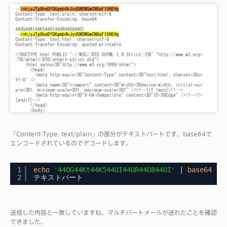
「Content-Type: text/plain」の部分がテキストパートです。base64で
エンコードされているのでデコードします。
1
echo
'44OG44Kt44K544OI44OR44O844OI'
| 
base64
-d
2
テキストパート
送信した内容と一致していますね。マルチパートメールが送れたことを確認
できました。