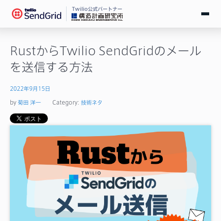
Twilio公式パートナー
無料で試す
RustからTwilio SendGridのメール
を送信する方法
ログイン
2022年9月15日
SendGridとは
by
菊田 洋一
Category:
技術ネタ
料金
導入事例
お役立ち情報
ドキュメント