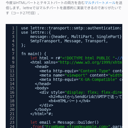
今度はHTMLパートとテキストパートの両方を含む
マルチパートメール
を送
信します。lettreではマルチパートを直感的に実装できるのでありがたいで
す（コード27行目）。
1
use lettre::transport::smtp::authentication::C
2
use lettre::{
3
message::{header, MultiPart, SinglePart},
4
SmtpTransport, Message, Transport,
5
};
6
7
fn main() {
8
let
html = r#
"<!DOCTYPE html PUBLIC "
-
//W3
9
<html xmlns=
"
http://www.w3.org/1999/xhtml
"
10
<head>
11
<meta http-equiv=
"Content-Type"
conten
12
<meta name=
"viewport"
content=
"width=d
13
<meta http-equiv=
"X-UA-Compatible"
con
14
</head>
15
<body>
16
<div style=
"display: flex; flex-direct
17
<h2>RustからSendGridのSMTPで送ってる
18
<h4>HTMLパート</h4>
19
</div>
20
</body>
21
</html>"#;
22
23
let
email = Message::builder()
24
.
from
(
"FromName <from@example.com>"
.parse(