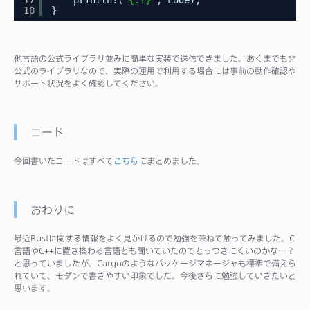
17
println!(
"{:?}"
, code);
18
}
他言語の公式ライブラリ並みに簡単な実装で送信できました。あくまでも非
公式のライブラリなので、実際の運用で利用する場合には事前の動作確認や
サポート状況をよく確認してください。
コード
今回書いたコードはすべて
こちら
にまとめました。
おわりに
最近Rustに関する情報をよく見かけるので勉強を兼ねて触ってみました。C
言語やC++に置き換わる言語とも聞いていたのでとっつきにくいのかな…？
と思っていましたが、Cargoのようなパッケージマネージャも標準で備えら
れていて、モダンで書きやすい印象でした。今後さらに勉強していきたいと
思います。