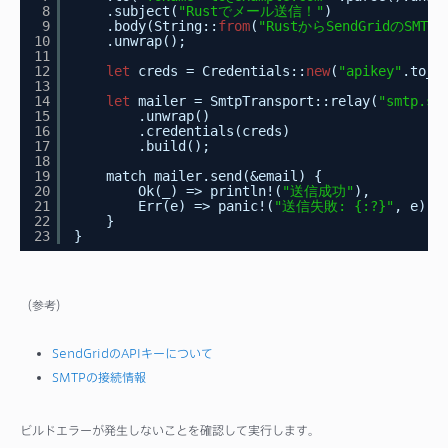
8
.subject(
"Rustでメール送信！"
)
9
.body(String::
from
(
"RustからSendGridのSM
10
.unwrap();
11
12
let
creds = Credentials::
new
(
"apikey"
.to_s
13
14
let
mailer = SmtpTransport::relay(
"smtp.se
15
.unwrap()
16
.credentials(creds)
17
.build();
18
19
match mailer.send(&email) {
20
Ok(_) => println!(
"送信成功"
),
21
Err(e) => panic!(
"送信失敗: {:?}"
, e),
22
}
23
}
（参考）
SendGridのAPIキーについて
SMTPの接続情報
ビルドエラーが発生しないことを確認して実行します。