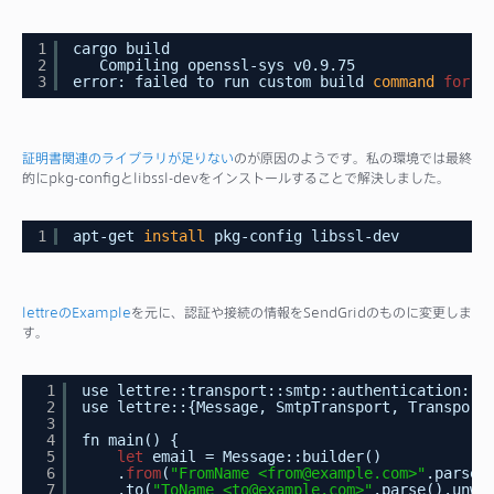
1
cargo build
2
Compiling openssl-sys v0.9.75
3
error: failed to run custom build 
command
for
`
証明書関連のライブラリが足りない
のが原因のようです。私の環境では最終
的にpkg-configとlibssl-devをインストールすることで解決しました。
1
apt-get 
install
pkg-config libssl-dev
lettreのExample
を元に、認証や接続の情報をSendGridのものに変更しま
す。
1
use lettre::transport::smtp::authentication::C
2
use lettre::{Message, SmtpTransport, Transport
3
4
fn main() {
5
let
email = Message::builder()
6
.
from
(
"FromName <from@example.com>"
.parse(
7
.to(
"ToName <to@example.com>"
.parse().unwr