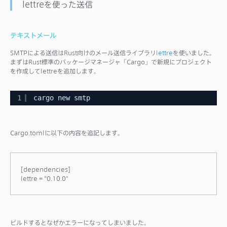
lettreを使った送信
テキストメール
SMTPによる送信はRust向けのメール送信ライブラリ
lettre
を使いました。
まずはRust標準のパッケージマネージャ「Cargo」で新規にプロジェクト
を作成してlettreを追加します。
1
cargo new smtp
Cargo.tomlに以下の内容を追記します。
[dependencies]
lettre = "0.10.0"
ビルドするとなぜかエラーになってしまいました。