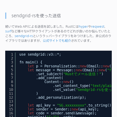
sendgrid-rsを使った送信
続いてWeb APIによる送信を試しました。Rustには
hyper
や
reqwest
、
surf
など様々なHTTPクライアントがあるのでどれが良いのか悩んでいたと
ころ、
sendgrid-rs
というラッパーライブラリをみつけました。非公式のラ
イブラリではありますが、
公式サイトでも紹介
されています。
1
use sendgrid::v3::*;
2
3
fn main() {
4
let
p = Personalization::
new
(Email::
new
(
"t
5
let
message = Message::
new
(Email::
new
(
"fro
6
.set_subject(
"Rustでメール送信！"
)
7
.add_content(
8
Content::
new
()
9
.set_content_type(
"text/plain"
10
.set_value(
"sendgrid-rsを使っ
11
)
12
.add_personalization(p);
13
14
let
api_key = 
"SG.xxxxxxxxx"
.to_string();
15
let
sender = Sender::
new
(api_key);
16
let
code = sender.send(&message);