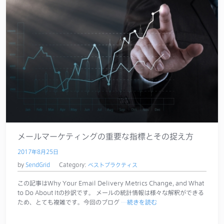
メールマーケティングの重要な指標とその捉え方
2017年8月25日
by
SendGrid
Category:
ベストプラクティス
この記事はWhy Your Email Delivery Metrics Change, and What
to Do About Itの抄訳です。 メールの統計情報は様々な解釈ができる
ため、とても複雑です。今回のブログ
…続きを読む