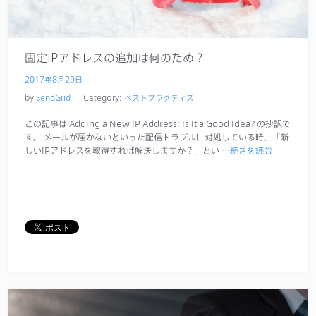
サポート
固定IPアドレスの追加は何のため？
2017年8月29日
by
SendGrid
Category:
ベストプラクティス
この記事は Adding a New IP Address: Is It a Good Idea? の抄訳で
す。 メールが届かないといった配信トラブルに対処している時、「新
しいIPアドレスを取得すれば解決しますか？」とい
…続きを読む