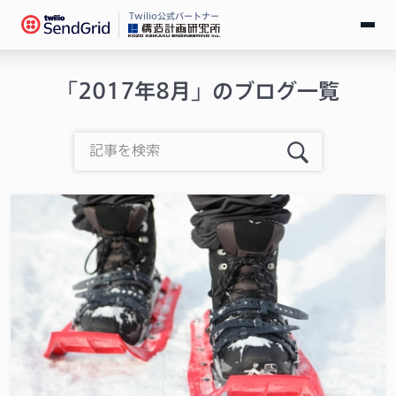
Twilio公式パートナー
無料で試す
「2017年8月」のブログ一覧
ログイン
SendGridとは
料金
導入事例
お役立ち情報
ドキュメント