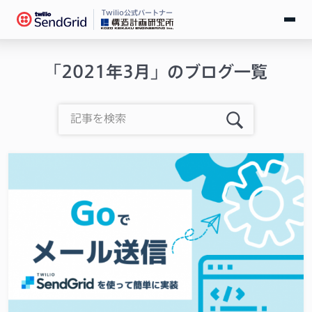
Twilio公式パートナー
無料で試す
「2021年3月」のブログ一覧
ログイン
SendGridとは
料金
導入事例
お役立ち情報
ドキュメント