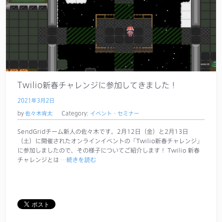
Twilio新春チャレンジに参加してきました！
2021年3月2日
by
佐々木肯太
Category:
イベント・セミナー
SendGridチーム新人の佐々木です。2月12日（金）と2月13日
（土）に開催されたオンラインイベントの「Twilio新春チャレンジ」
に参加しましたので、その様子についてご紹介します！ Twilio 新春
チャレンジとは
…続きを読む