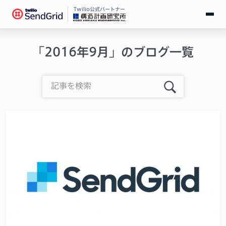
Twilio公式パートナー
無料で試す
「2016年9月」のブログ一覧
ログイン
SendGridとは
料金
導入事例
お役立ち情報
ドキュメント