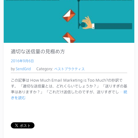
適切な送信量の見極め方
2016年9月6日
by
SendGrid
Category:
ベストプラクティス
この記事は How Much Email Marketing is Too Much?の抄訳で
す。 「適切な送信量とは、どれくらいでしょうか？」 「送りすぎの基
準はありますか？」 「これだけ送信したのですが、送りすぎでし
…続
きを読む