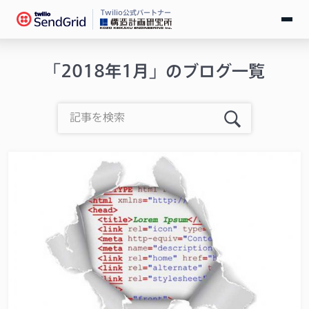
Twilio公式パートナー
無料で試す
「2018年1月」のブログ一覧
ログイン
SendGridとは
料金
導入事例
お役立ち情報
ドキュメント