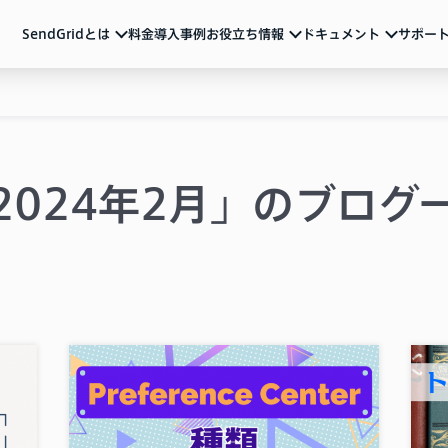
SendGridとは
料金
導入事例
お役立ち情報
ドキュメント
サポー
ndGridとは
ュメント
活用ガイド
サポート
メール配信のベストプラクティスやSendGridの
各種アカウント設定、制限事項、トラブル対処方法など
サービス説明資料など
ルマーケティング
ートリアル（基本の使い方）
動画
よくあるご質問
導入を検討中の方向け
重要なお知らせ
ル送信API
ザマニュアル
2024年2月」のブログ
サービス紹介動画や運用のポイントをまとめた
ウェビナーなど
一覧
Iリファレンス
ブログ
テム連携
機能の活用例やトレンド情報などを随時発信
イベント・セミナー
お知らせ
ベストプラクティス
メールマーケティング
導入事例
技術ネタ
機能・使い方