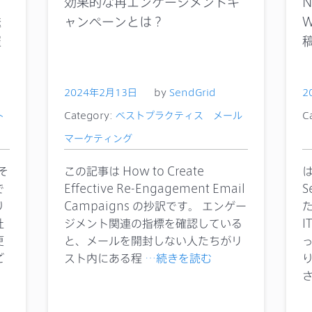
イ
効果的な再エンゲージメントキ
N
送
ャンペーンとは？
W
催
2024年2月13日
by
SendGrid
2
ト
Category:
ベストプラクティス
メール
C
マーケティング
そ
この記事は How to Create
で
Effective Re-Engagement Email
S
り
Campaigns の抄訳です。 エンゲー
社
ジメント関連の指標を確認している
更
と、メールを開封しない人たちがリ
ご
スト内にある程
…続きを読む