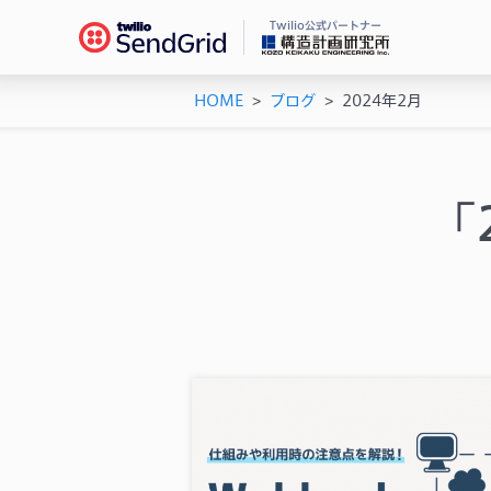
Twilio公式パートナー
HOME
>
ブログ
>
2024年2月
Se
ドキ
メー
チュ
メー
ユー
「
機能
AP
シス