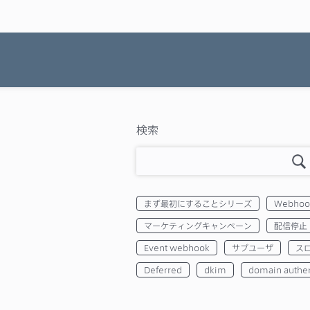
検索
まず最初にすることシリーズ
Webhoo
マーケティングキャンペーン
配信停止
Event webhook
サブユーザ
ス
Deferred
dkim
domain authen