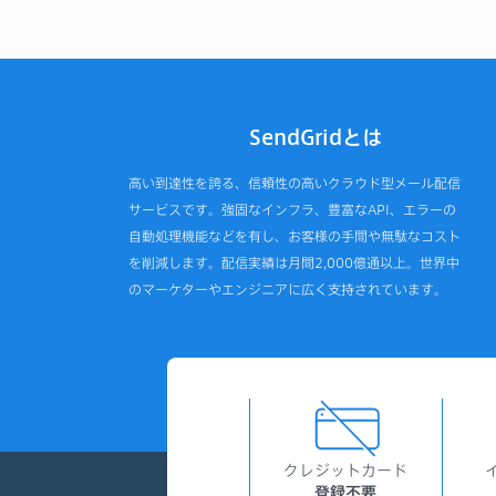
SendGridとは
高い到達性を誇る、信頼性の高いクラウド型メール配信
サービスです。強固なインフラ、豊富なAPI、エラーの
自動処理機能などを有し、お客様の手間や無駄なコスト
を削減します。配信実績は月間2,000億通以上。世界中
のマーケターやエンジニアに広く支持されています。
クレジットカード
登録不要