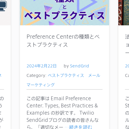
Preference Centerの種類とベ
ストプラクティス
2024年2月22日
by
SendGrid
2
ネ
Category:
ベストプラクティス
メール
C
マーケティング
 の
この記事は Email Preference
こ
う
Center: Types, Best Practices &
S
ま
Examples の抄訳です。 Twilio
が
SendGridブログの読者の皆さんな
を
ら、「適切なメー
…続きを読む