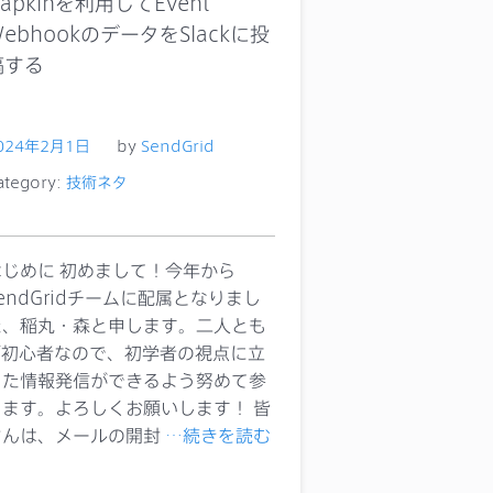
apkinを利用してEvent
ebhookのデータをSlackに投
稿する
024年2月1日
by
SendGrid
ategory:
技術ネタ
はじめに 初めまして！今年から
endGridチームに配属となりまし
た、稲丸・森と申します。二人とも
IT初心者なので、初学者の視点に立
った情報発信ができるよう努めて参
ります。よろしくお願いします！ 皆
さんは、メールの開封
…続きを読む