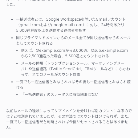
した。
一括送信者とは、Google Workspaceを除いたGmailアカウント
（gmail.comおよびgooglemail.com）に対し、24時間あたり
5,000通程度以上を送信する送信者を指す
同じプライマリドメインからのメール全てが同じ送信者からのメール
としてカウントされる
例えば、@example.comから3,000通、@sub.example.com
から2,500通送った場合、5,500通とカウントされる
メールの種類（トランザクションメール、マーケティングメー
ル）や送信経路（Twilio SendGrid、CRMツールなど）にかかわ
らず、全てのメールがカウント対象
⼀度でも⼀括送信者とみなされればその後も⼀括送信者とみなされ続
ける
「一括送信者」のステータスに有効期限はない
以前はメールの種類によってサブドメインを分ければ別カウントになるので
は？と推測されていましたが、その方法ではカウントは分けられず、また、
一度でも一括送信者だと判断されれば今後リセットされることはありませ
ん。