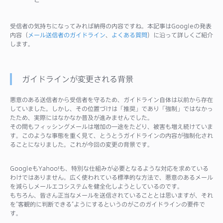
受信者の気持ちになってみれば納得の内容ですね。本記事はGoogleの発表
内容（
メール送信者のガイドライン
、
よくある質問
）に沿って詳しくご紹介
します。
ガイドラインが変更される背景
悪意のある送信者から受信者を守るため、ガイドライン自体は以前から存在
していました。しかし、その位置づけは「推奨」であり「強制」ではなかっ
たため、実際にはなかなか普及が進みませんでした。
その間もフィッシングメールは増加の一途をたどり、被害も増え続けていま
す。このような事態を重く見て、とうとうガイドラインの内容が強制化され
ることになりました。これが今回の変更の背景です。
GoogleもYahoo!も、特別な仕組みが必要となるような対応を求めている
わけではありません。広く使われている標準的な方法で、悪意のあるメール
を減らしメールエコシステムを健全化しようとしているのです。
もちろん、皆さん正当なメールを送信されていることとは思いますが、それ
を”客観的に判断できる”ようにするというのがこのガイドラインの要件で
す。