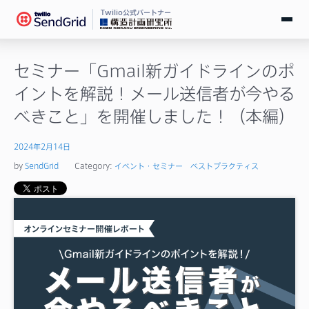
Twilio公式パートナー
無料で試す
セミナー「Gmail新ガイドラインのポ
イントを解説！メール送信者が今やる
ログイン
べきこと」を開催しました！（本編）
SendGridとは
2024年2月14日
by
SendGrid
Category:
イベント・セミナー
ベストプラクティス
料金
導入事例
お役立ち情報
ドキュメント