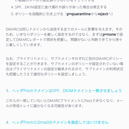
い経路のメールや設定誤りがないかをチェックする
SPF、DKIM設定に抜け漏れや誤りがあった場合は修正する
ポリシーを段階的に引き上げる（
p=quarantine
から
reject
へ）
DMARCは同じドメインから送信する全てのメールに影響を与えます。その
ため、いきなりポリシーを厳しく設定するのではなく、まずは
p=none
で設
定してDMARCレポートで現状を把握し、問題がないと判断できてから徐々
に厳しくしていきます。
なお、プライマリドメイン、サブドメインそれぞれに別のDMARCポリシー
を設定することができます。サブドメインのポリシーが設定されていない場
合はプライマリドメインの設定が継承されるので、サブドメインの利用状況
も把握したうえで適切なポリシーを設定しましょう。
3．ヘッダFromドメインはSPF、DKIMドメインと一致させましょう
これらが一致していないとDMARCアライメントにPassできなくなり、メー
ルが受信トレイに届かなくなる可能性があります。
4．ヘッダFromにGmailのドメインを指定してはいけません