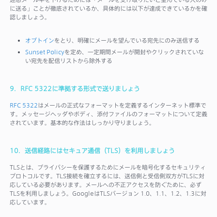
に送る」ことが徹底されているか、具体的には以下が達成できているかを確
認しましょう。
オプトイン
をとり、明確にメールを望んでいる宛先にのみ送信する
Sunset Policy
を定め、一定期間メールが開封やクリックされていな
い宛先を配信リストから除外する
9．RFC 5322に準拠する形式で送りましょう
RFC 5322
はメールの正式なフォーマットを定義するインターネット標準で
す。メッセージヘッダやボディ、添付ファイルのフォーマットについて定義
されています。基本的な作法はしっかり守りましょう。
10．送信経路にはセキュア通信（TLS）を利用しましょう
TLSとは、プライバシーを保護するためにメールを暗号化するセキュリティ
プロトコルです。TLS接続を確立するには、送信側と受信側双方がTLSに対
応している必要があります。メールへの不正アクセスを防ぐために、必ず
TLSを利用しましょう。GoogleはTLSバージョン 1.0、1.1、1.2、1.3に対
応しています。