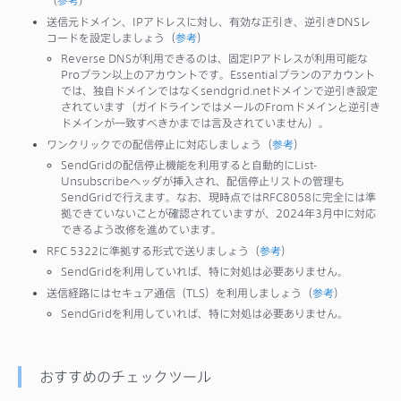
（
参考
）
送信元ドメイン、IPアドレスに対し、有効な正引き、逆引きDNSレ
コードを設定しましょう（
参考
）
Reverse DNSが利用できるのは、固定IPアドレスが利用可能な
Proプラン以上のアカウントです。Essentialプランのアカウント
では、独自ドメインではなくsendgrid.netドメインで逆引き設定
されています（ガイドラインではメールのFromドメインと逆引き
ドメインが一致すべきかまでは言及されていません）。
ワンクリックでの配信停止に対応しましょう（
参考
）
SendGridの配信停止機能を利用すると自動的にList-
Unsubscribeヘッダが挿入され、配信停止リストの管理も
SendGridで行えます。なお、現時点ではRFC8058に完全には準
拠できていないことが確認されていますが、2024年3月中に対応
できるよう改修を進めています。
RFC 5322に準拠する形式で送りましょう（
参考
）
SendGridを利用していれば、特に対処は必要ありません。
送信経路にはセキュア通信（TLS）を利用しましょう（
参考
）
SendGridを利用していれば、特に対処は必要ありません。
おすすめのチェックツール