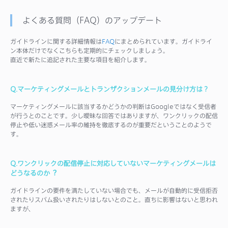
よくある質問（FAQ）のアップデート
ガイドラインに関する詳細情報は
FAQ
にまとめられています。ガイドライ
ン本体だけでなくこちらも定期的にチェックしましょう。
直近で新たに追記された主要な項目を紹介します。
Q.マーケティングメールとトランザクションメールの見分け方は？
マーケティングメールに該当するかどうかの判断はGoogleではなく受信者
が行うとのことです。少し曖昧な回答ではありますが、ワンクリックの配信
停止や低い迷惑メール率の維持を徹底するのが重要だということのようで
す。
Q.ワンクリックの配信停止に対応していないマーケティングメールは
どうなるのか︖
ガイドラインの要件を満たしていない場合でも、メールが自動的に受信拒否
されたりスパム扱いされたりはしないとのこと。直ちに影響はないと思われ
ますが、