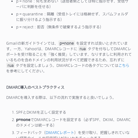
p = none：何も求めない（送信者側としては特に指示せず、受信サ
ーバに判断を任せる）
p = quarantine：隔離（受信トレイには格納せず、スパムフォルダ
に振り分けるよう指示する）
p = reject：拒否（無条件で破棄するよう指示する）
Gmailの新ガイドラインでは、
p=none
を設定すれば良いとされていま
す。一方、Yahoo!は、DMARCレコードに
rua
タグを付与してDMARCレ
ポートを受け取ることを「強く推奨」しています。なりすましに利用されて
いるものを含めドメインの利用状況がすべて把握できるため、忘れずに
rua
タグを設定しましょう。DMARCレコードの各タグについては
こちら
を参考にしてください。
DMARC導入のベストプラクティス
DMARCを導入する際は、以下の流れで実施すると良いでしょう。
SPFとDKIMを正しく設定する
p=none
でDMARCレコードを設定する（必ずSPF、DKIM、DMARC
のドメインは統一する）
フィードバック（
DMARCレポート
）を受け取り、把握しきれていな