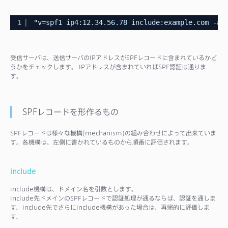
1
"v=spf1 ip4:12.34.56.78 include:example.com -al
受信サーバは、送信サーバのIPアドレスがSPFレコードに含まれているかど
うかをチェックします。 IPアドレスが含まれていればSPF認証は通りま
す。
SPFレコードを形作るもの
SPFレコードは様々な機構(mechanism)の組み合わせによって出来ていま
す。各機構は、左側に書かれているものから順番に評価されます。
include
include機構は、ドメイン名を引数とします。
include先ドメインのSPFレコードで認証処理が通るならば、認証を通しま
す。include先でさらにinclude機構があった場合は、再帰的に評価しま
す。