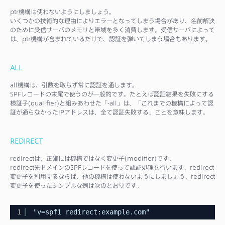
ptr機構は使わないようにしましょう。
いくつかの技術的な理由によりエラーとなってしまう場合があり、名前解決
のために受信サーバのメモリと帯域を多く消費します。受信サーバによって
は、ptr機構が含まれているだけで、認証を弾いてしまう場合もあります。
ALL
all機構は、引数を取らず常に認証を通します。
SPFレコードの末尾で使うのが一般的です。たとえば認証結果を失敗にする
検証子(qualifier)と組みあわせた「-all」は、「これまでの機構によって認
証が通らなかったIPアドレスは、全て認証失敗する」ことを意味します。
REDIRECT
redirectは、正確には機構ではなく変更子(modifier)です。
redirect先ドメインのSPFレコードを使って認証処理を行います。redirect
変更子を利用するならば、他の機構は使わないようにしましょう。redirect
変更子を使ったシンプルな例は次のとおりです。
1
"v=spf1 redirect:example.com"