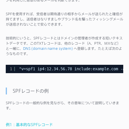
ンを利用した悪意のあるメールを判断できます。
SPFを使用すれば、受信者は期待通りの相手からメールが送られたと確信が
持てますし、送信者はなりすましやブランド名を騙ったフィッシングメール
が送信されないことで安心できます。
技術的にいうと、SPFレコードとはドメインの管理者が作成する短いテキス
トデータです。このTXTレコードは、他のレコード（A、PTR、MXなど）
と一緒に、
DNS (domain name system)
へ登録します。たとえば次のよ
うなものです。
1
"v=spf1 ip4:12.34.56.78 include:example.com -al
SPFレコードの例
SPFレコードの一般的な例を見ながら、その意味について説明していきま
す。
例1：基本的なSPFレコード