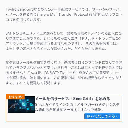
Twilio SendGridなど多くのメール配信サービスでは、サーバからサーバ
へメールを送る際にSimple Mail Transfer Protocol (SMTP)というプロト
コルを使用しています。
SMTPのセキュリティ上の弱点として、誰でも任意のドメインの差出人にな
りすますことができる、というものがあります（ドナルド・トランプ氏のX
アカウントが大量に作成されるようなものです）。 そのため受信者には、
本当にその差出人からメールが送信されたかどうか分かりません。
受信者はメールを信頼できなくなり、送信者は自分のブランドになりすまさ
れているのではないかと不安にかられる…これは誰にとっても良いことでは
ありません！ こんな時、DNSのTXTレコードに登録されているSPFレコー
ドが解決策の一端を担います。この記事では、SPFの概要からチェック方法
まで、すべてを網羅して説明します。
おすすめ
メール配信サービス「SendGrid」を始める
Gmailガイドライン対応！メルマガ一斉送信もシステ
ム経由の自動通知メールもこれ1つで解決。
無料で試してみる