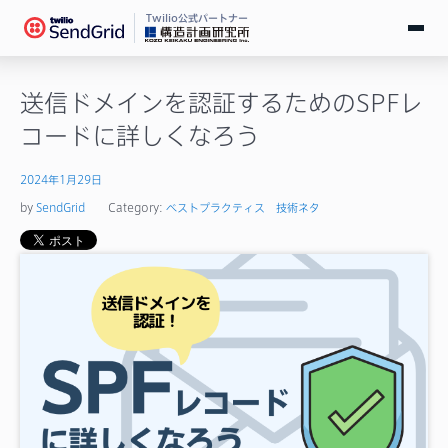
Twilio公式パートナー
無料で試す
送信ドメインを認証するためのSPFレ
コードに詳しくなろう
ログイン
2024年1月29日
SendGridとは
by
SendGrid
Category:
ベストプラクティス
技術ネタ
料金
導入事例
お役立ち情報
ドキュメント