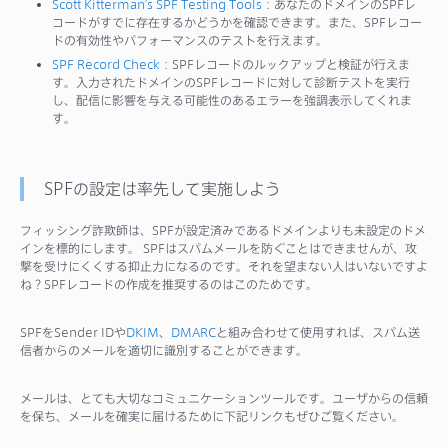
Scott Kitterman’s SPF Testing Tools
：あなたのドメインのSPFレ
コードがすでに存在するかどうかを確認できます。また、SPFレコー
ドの有効性やパフォーマンスのテストを行えます。
SPF Record Check
：SPFレコードのルックアップと検証が行えま
す。入力されたドメインのSPFレコードに対して診断テストを実行
し、配信に影響を与える可能性のあるエラーを強調表示してくれま
す。
SPFの設定は率先して実施しよう
フィッシング詐欺師は、SPFが設定済みであるドメインよりも未設定のドメ
インを標的にします。 SPFはスパムメールを防ぐことはできませんが、攻
撃を受けにくくする抑止力になるのです。それを望まない人はいないですよ
ね？SPFレコードの作成を推奨するのはこのためです。
SPFをSender IDや
DKIM
、
DMARC
と組み合わせて使用すれば、スパム送
信者からのメールを適切に識別することができます。
メールは、とても大切なコミュニケーションツールです。ユーザからの信頼
を保ち、メールを確実に届けるために下記リンクもぜひご覧ください。