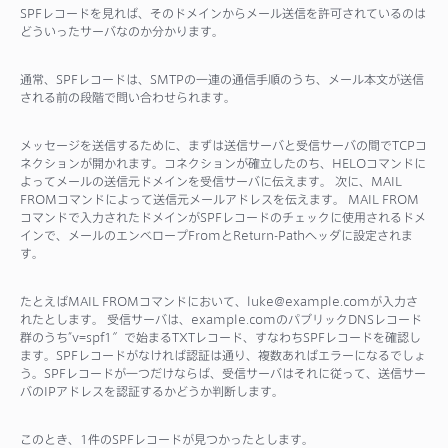
SPFレコードを見れば、そのドメインからメール送信を許可されているのは
どういったサーバなのか分かります。
通常、SPFレコードは、SMTPの一連の通信手順のうち、メール本文が送信
される前の段階で問い合わせられます。
メッセージを送信するために、まずは送信サーバと受信サーバの間でTCPコ
ネクションが開かれます。コネクションが確立したのち、HELOコマンドに
よってメールの送信元ドメインを受信サーバに伝えます。 次に、MAIL
FROMコマンドによって送信元メールアドレスを伝えます。 MAIL FROM
コマンドで入力されたドメインがSPFレコードのチェックに使用されるドメ
インで、メールのエンベロープFromとReturn-Pathヘッダに設定されま
す。
たとえばMAIL FROMコマンドにおいて、luke@example.comが入力さ
れたとします。 受信サーバは、example.comのパブリックDNSレコード
群のうち”v=spf1″で始まるTXTレコード、すなわちSPFレコードを確認し
ます。SPFレコードがなければ認証は通り、複数あればエラーになるでしょ
う。SPFレコードが一つだけならば、受信サーバはそれに従って、送信サー
バのIPアドレスを認証するかどうか判断します。
このとき、1件のSPFレコードが見つかったとします。