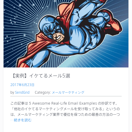
【実例】イケてるメール5選
2017年6月23日
by
SendGrid
Category:
メールマーケティング
この記事は 5 Awesome Real-Life Email Examples の抄訳です。
「他社のイケてるマーケティングメールを受け取ってみる」というの
は、メールマーケティング業界で優位を保つための最善の方法の一つ
…続きを読む