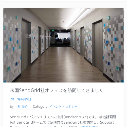
米国SendGrid社オフィスを訪問してきました
2017年6月9日
by
中井 勘介
Category:
イベント・セミナー
SendGridエバンジェリストの中井(@nakansuke)です。 構造計画研
究所SendGridチームでは定期的にSendGrid社を訪問し、Support,