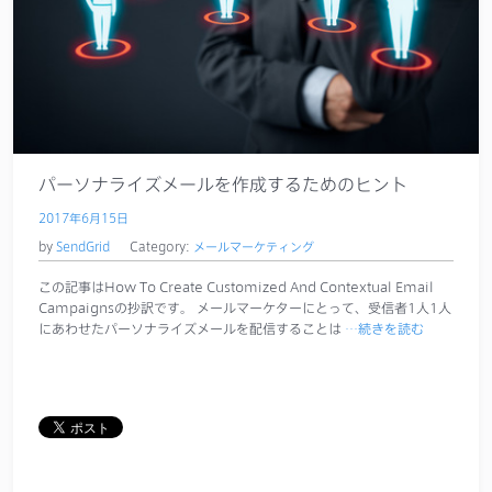
パーソナライズメールを作成するためのヒント
2017年6月15日
by
SendGrid
Category:
メールマーケティング
この記事はHow To Create Customized And Contextual Email
Campaignsの抄訳です。 メールマーケターにとって、受信者1人1人
にあわせたパーソナライズメールを配信することは
…続きを読む