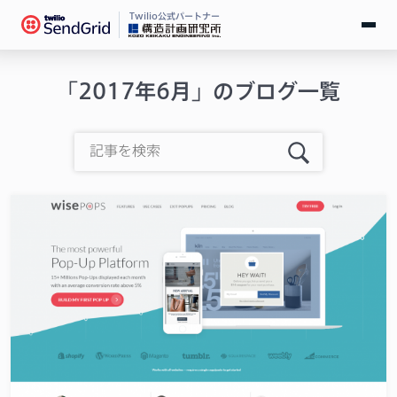
Twilio公式パートナー
無料で試す
「2017年6月」のブログ一覧
ログイン
SendGridとは
料金
導入事例
お役立ち情報
ドキュメント