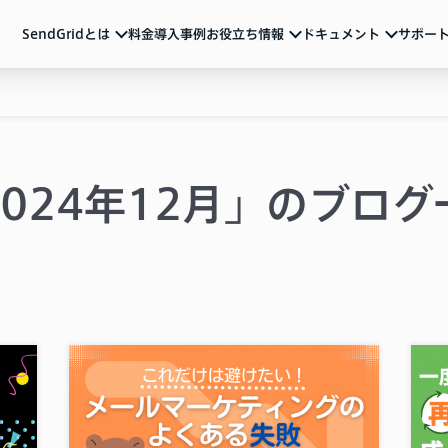
SendGridとは
料金
導入事例
お役立ち情報
ドキュメント
サポー
ndGridとは
ュメント
活用ガイド
サポート
メール配信のベストプラクティスやSendGridの
各種アカウント設定、制限事項、トラブル対処方法など
サービス説明資料など
ルマーケティング
ートリアル（基本の使い方）
動画
よくあるご質問
導入を検討中の方向け
重要なお知らせ
ル送信API
ザマニュアル
2024年12月」のブログ
サービス紹介動画や運用のポイントをまとめた
ウェビナーなど
一覧
Iリファレンス
ブログ
テム連携
機能の活用例やトレンド情報などを随時発信
イベント・セミナー
お知らせ
ベストプラクティス
メールマーケティング
導入事例
技術ネタ
機能・使い方