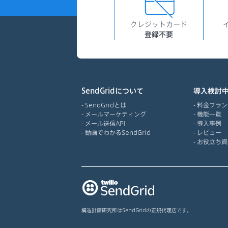
クレジットカード
登録不要
SendGridについて
導入検討
SendGridとは
料金プラン
メールマーケティング
機能一覧
メール送信API
導入事例
動画でわかるSendGrid
レビュー
お役立ち資
構造計画研究所はSendGridの正規代理店です。