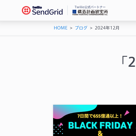
Twilio公式パートナー
HOME
>
ブログ
>
2024年12月
Se
ドキ
メー
チュ
メー
ユー
「
機能
AP
シス