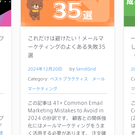
フ
これだけは避けたい！メールマ
ーケティングのよくある失敗35
選
2024年12月20日
by
SendGrid
2
Category:
ベストプラクティス
メール
C
マーケティング
マ
この記事は 41+ Common Email
こ
s
Marketing Mistakes to Avoid in
C
がブ
2024 の抄訳です。 顧客との関係強
(
デ
化にはメールマーケティングをうま
読
く活用する必要があります。 注文確