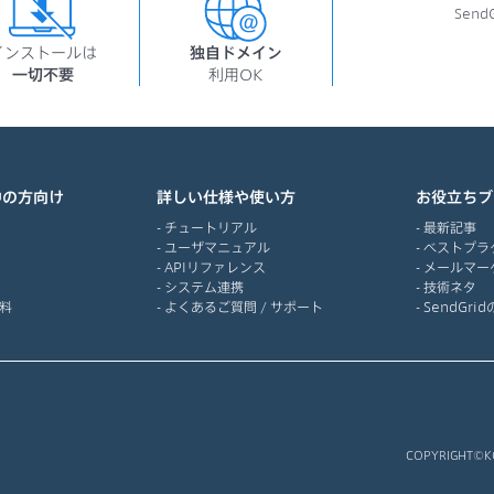
Sen
インストールは
独自ドメイン
一切不要
利用OK
中の方向け
詳しい仕様や使い方
お役立ちブ
チュートリアル
最新記事
ユーザマニュアル
ベストプラ
APIリファレンス
メールマー
システム連携
技術ネタ
料
よくあるご質問 / サポート
SendGr
COPYRIGHT©KOZ