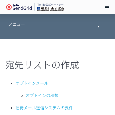
Twilio公式パートナー
無料で試す
メニュー
Toggle
Documen
ログイン
Tree
SendGridとは
宛先リストの作成
料金
導入事例
オプトインメール
お役立ち情報
オプトインの種類
ドキュメント
招待メール送信システムの要件