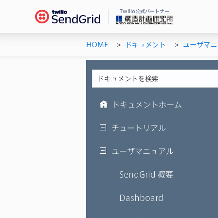
Twilio公式パートナー
HOME
ドキュメント
ユーザマニ
Se
ドキ
メー
チュ
メー
ユー
機能
AP
ドキュメントホーム
シス
チュートリアル
ユーザマニュアル
SendGrid 概要
Dashboard