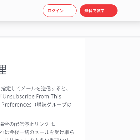
ト
ログイン
無料で試す
理
ープ）を指定してメールを送信すると、
scribe From This
 Preferences（購読グループの
場合の配信停止リンクは、
すが、これは今後一切のメールを受け取ら