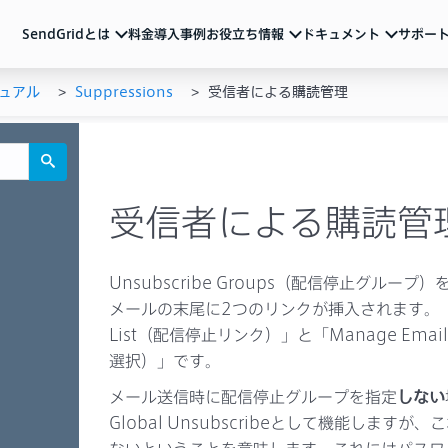
SendGridとは
料金
導入事例
お役立ち情報
ドキュメント
サポー
ュアル
Suppressions
受信者による購読管理
ndGridとは
ュメント
活用ガイド
サポート
メール配信のベストプラクティスやSendGridの
各種アカウント設定、制限事項、トラブル対処方法など
サービス説明資料など
ルマーケティング
ートリアル（基本の使い方）
動画
よくあるご質問
導入を検討中の方向け
重要なお知らせ
ル送信API
ザマニュアル
サービス紹介動画や運用のポイントをまとめた
ウェビナーなど
受信者による購読管
一覧
Iリファレンス
ブログ
テム連携
機能の活用例やトレンド情報などを随時発信
イベント・セミナー
お知らせ
ベストプラクティス
Unsubscribe Groups（配信停止グル
メールマーケティング
導入事例
技術ネタ
機能・使い方
メールの末尾に2つのリンクが挿入されます。「Unsub
List（配信停止リンク）」と「Manage Email
選択）」です。
メール送信時に配信停止グループを指定
しない
Global Unsubscribeとして機能しま