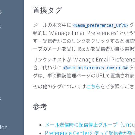
置換タグ
s
メールの本文中に
タ
s
<%asm_preferences_url%>
動的に “Manage Email Preferences
す。受信者がこのリンクをクリックすると購読
ープのメールを受け取るかを受信者が自ら選択
リンクテキストが “Manage Email Prefe
合、代わりに
タ
<%asm_preferences_raw_url%>
グは、単に購読管理ページのURLで置換されま
その他のタグについては
こちら
をご参照くださ
s
参考
メール送信時に配信停止グループ（Unsubsc
tion
Preference Centerを使って受信