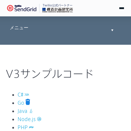
Twilio公式パートナー
無料で試す
メニュー
Toggle
Documen
ログイン
Tree
SendGridとは
V3サンプルコード
料金
導入事例
C#
Go
お役立ち情報
Java
Node.js
ドキュメント
PHP