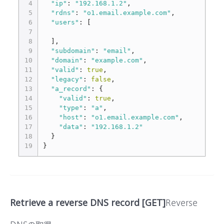
4
"ip"
:
"192.168.1.2"
,
5
"rdns"
:
"o1.email.example.com"
,
6
"users"
:
[
7
8
],
9
"subdomain"
:
"email"
,
10
"domain"
:
"example.com"
,
11
"valid"
:
true
,
12
"legacy"
:
false
,
13
"a_record"
:
{
14
"valid"
:
true
,
15
"type"
:
"a"
,
16
"host"
:
"o1.email.example.com"
,
17
"data"
:
"192.168.1.2"
18
}
19
}
Retrieve a reverse DNS record [GET]
Reverse