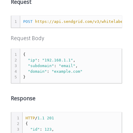
Request
1
POST
https://api.sendgrid.com/v3/whitelabel/ip
Request Body
1
{
2
"ip"
:
"192.168.1.1"
,
3
"subdomain"
:
"email"
,
4
"domain"
:
"example.com"
5
}
Response
1
HTTP
/
1.1
201
2
{
3
"id"
:
123
,