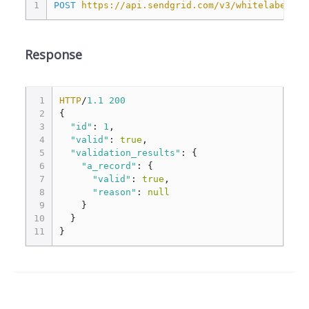
1
POST
https://api.sendgrid.com/v3/whitelabel/ip
Response
1
HTTP
/
1.1
200
2
{
3
"id"
:
1
,
4
"valid"
:
true
,
5
"validation_results"
:
{
6
"a_record"
:
{
7
"valid"
:
true
,
8
"reason"
:
null
9
}
10
}
11
}