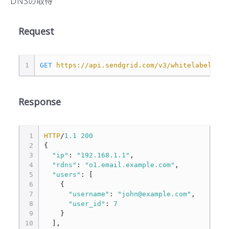
DNSの取得
Request
1
GET
https://api.sendgrid.com/v3/whitelabel/ips
Response
1
HTTP
/
1.1
200
2
{
3
"ip"
:
"192.168.1.1"
,
4
"rdns"
:
"o1.email.example.com"
,
5
"users"
:
[
6
{
7
"username"
:
"john@example.com"
,
8
"user_id"
:
7
9
}
10
],