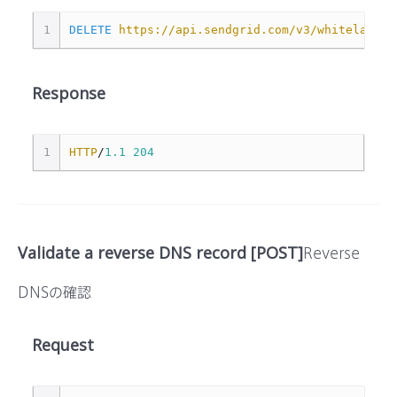
1
DELETE
https://api.sendgrid.com/v3/whitelabel/
Response
1
HTTP
/
1.1
204
Validate a reverse DNS record [POST]
Reverse
DNSの確認
Request