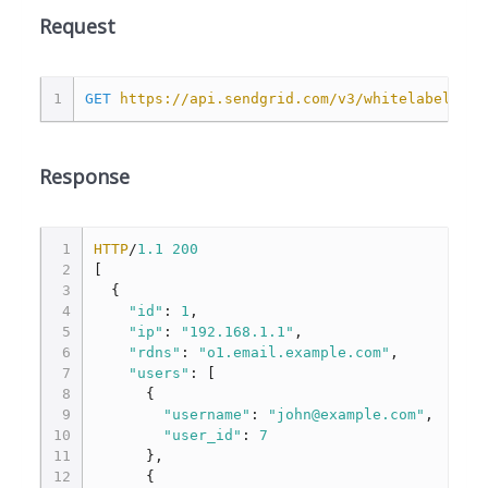
Request
1
GET
https://api.sendgrid.com/v3/whitelabel/ips
Response
1
HTTP
/
1.1
200
2
[
3
{
4
"id"
:
1
,
5
"ip"
:
"192.168.1.1"
,
6
"rdns"
:
"o1.email.example.com"
,
7
"users"
:
[
8
{
9
"username"
:
"john@example.com"
,
10
"user_id"
:
7
11
},
12
{