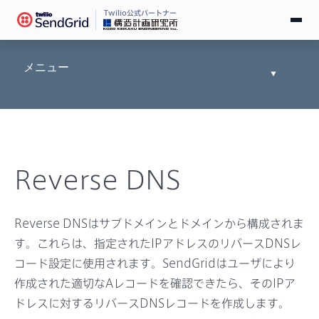
Twilio公式パートナー
無料で試す
メニュー
Toggle
Documen
ログイン
Tree
SendGridとは
Reverse DNS
料金
導入事例
Reverse DNSはサブドメインとドメインから構成されま
す。これらは、指定されたIPアドレスのリバースDNSレ
お役立ち情報
コード設定に使用されます。SendGridはユーザにより
作成された適切なAレコードを確認できたら、そのIPア
ドキュメント
ドレスに対するリバースDNSレコードを作成します。