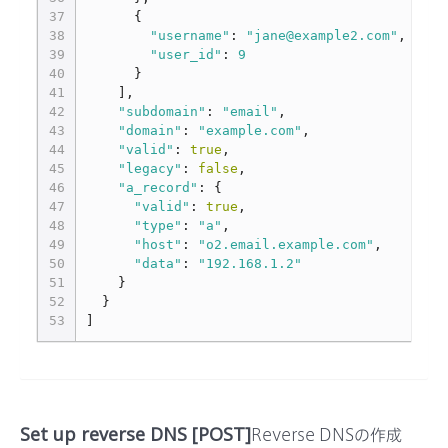
37
{
38
"username"
:
"jane@example2.com"
,
39
"user_id"
:
9
40
}
41
],
42
"subdomain"
:
"email"
,
43
"domain"
:
"example.com"
,
44
"valid"
:
true
,
45
"legacy"
:
false
,
46
"a_record"
:
{
47
"valid"
:
true
,
48
"type"
:
"a"
,
49
"host"
:
"o2.email.example.com"
,
50
"data"
:
"192.168.1.2"
51
}
52
}
53
]
Set up reverse DNS [POST]
Reverse DNSの作成