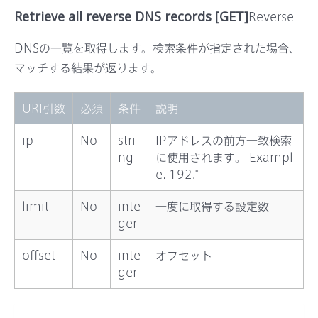
サポート
Retrieve all reverse DNS records [GET]
Reverse
DNSの一覧を取得します。検索条件が指定された場合、
マッチする結果が返ります。
URI引数
必須
条件
説明
ip
No
stri
IPアドレスの前方一致検索
ng
に使用されます。 Exampl
e: 192.*
limit
No
inte
一度に取得する設定数
ger
offset
No
inte
オフセット
ger