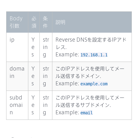
Body
必
条
説明
引数
須
件
ip
Y
str
Reverse DNSを設定するIPアド
e
in
レス.
s
g
Example:
192.168.1.1
doma
Y
str
このIPアドレスを使用してメー
in
e
in
ル送信するドメイン.
s
g
Example:
example.com
subd
Y
str
このIPアドレスを使用してメー
omai
e
in
ル送信するサブドメイン.
n
s
g
Example:
email