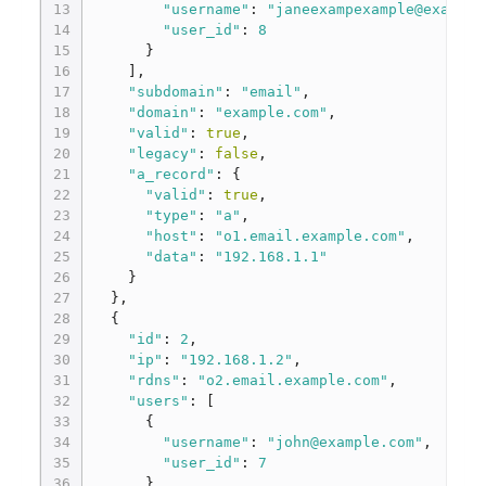
13
"username"
:
"janeexampexample@example
14
"user_id"
:
8
15
}
16
],
17
"subdomain"
:
"email"
,
18
"domain"
:
"example.com"
,
19
"valid"
:
true
,
20
"legacy"
:
false
,
21
"a_record"
:
{
22
"valid"
:
true
,
23
"type"
:
"a"
,
24
"host"
:
"o1.email.example.com"
,
25
"data"
:
"192.168.1.1"
26
}
27
},
28
{
29
"id"
:
2
,
30
"ip"
:
"192.168.1.2"
,
31
"rdns"
:
"o2.email.example.com"
,
32
"users"
:
[
33
{
34
"username"
:
"john@example.com"
,
35
"user_id"
:
7
36
},