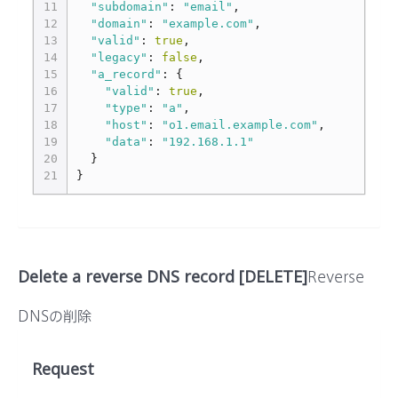
11
"subdomain"
:
"email"
,
12
"domain"
:
"example.com"
,
13
"valid"
:
true
,
14
"legacy"
:
false
,
15
"a_record"
:
{
16
"valid"
:
true
,
17
"type"
:
"a"
,
18
"host"
:
"o1.email.example.com"
,
19
"data"
:
"192.168.1.1"
20
}
21
}
Delete a reverse DNS record [DELETE]
Reverse
DNSの削除
Request