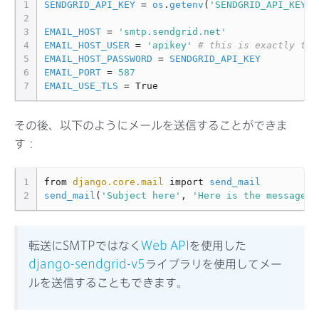
1
SENDGRID_API_KEY
=
os
.
getenv
(
'SENDGRID_API_KEY'
)
サポート
2
3
EMAIL_HOST
=
'smtp.sendgrid.net'
4
EMAIL_HOST_USER
=
'apikey'
# this is exactly the
5
EMAIL_HOST_PASSWORD
=
SENDGRID_API_KEY
6
EMAIL_PORT
=
587
7
EMAIL_USE_TLS
=
True
その後、以下のようにメールを送信することができま
す：
1
from
django.core.mail
import
send_mail
2
send_mail
(
'Subject here'
,
'Here is the message.'
転送にSMTPではなく
Web API
を使用した
django-sendgrid-v5
ライブラリを使用してメー
ルを送信することもできます。