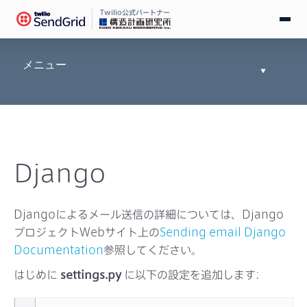
Twilio公式パートナー
無料で試す
メニュー
Toggle
Documen
ログイン
Tree
SendGridとは
Django
料金
導入事例
Djangoによるメール送信の詳細については、Django
プロジェクトWebサイト上の
Sending email Django
お役立ち情報
Documentation
参照してください。
はじめに
settings.py
に以下の設定を追加します:
ドキュメント