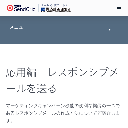
Twilio公式パートナー
無料で試す
メニュー
Toggle
Documen
ログイン
Tree
SendGridとは
応用編 レスポンシブメ
料金
ールを送る
導入事例
お役立ち情報
マーケティングキャンペーン機能の便利な機能の一つで
あるレスポンシブメールの作成方法についてご紹介しま
ドキュメント
す。