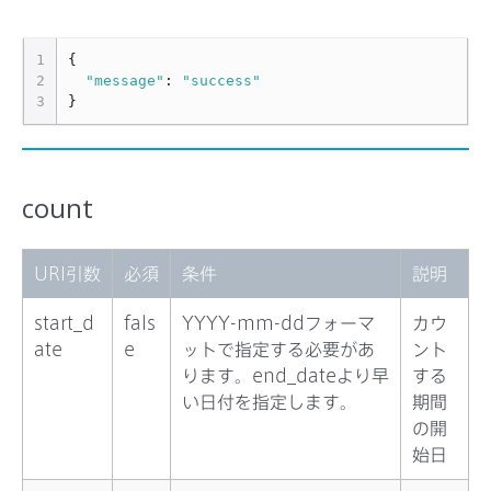
1
{
2
"message"
:
"success"
3
}
count
URI引数
必須
条件
説明
start_d
fals
YYYY-mm-ddフォーマ
カウ
ate
e
ットで指定する必要があ
ント
ります。end_dateより早
する
い日付を指定します。
期間
の開
始日