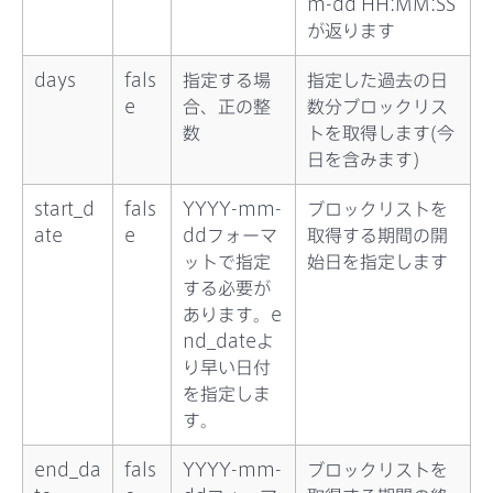
m-dd HH:MM:SS
が返ります
days
fals
指定する場
指定した過去の日
e
合、正の整
数分ブロックリス
数
トを取得します(今
日を含みます)
start_d
fals
YYYY-mm-
ブロックリストを
ate
e
ddフォーマ
取得する期間の開
ットで指定
始日を指定します
する必要が
あります。e
nd_dateよ
り早い日付
を指定しま
す。
end_da
fals
YYYY-mm-
ブロックリストを