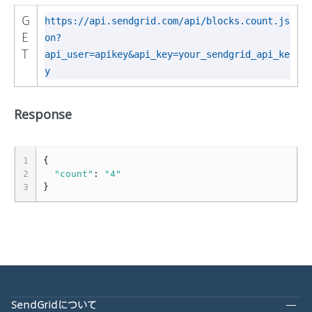
G
https://api.sendgrid.com/api/blocks.count.js
E
on?
T
api_user=apikey&api_key=your_sendgrid_api_ke
y
Response
1
{
2
"count"
:
"4"
3
}
SendGridについて