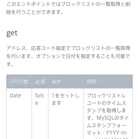
このエンドポイントではブロックリストの一覧取得と削
サポート
除を行うことができます。
get
アドレス、応答コード指定でブロックリストの一覧取得
を行います。オプションで日付を指定することも可能で
す。
URI引数
必須
条件
説明
date
fals
1をセットし
ブロックリストレ
e
ます
コードのタイムス
タンプを取得しま
す。MySQLのタイ
ムスタンプフォー
マット - YYYY-m