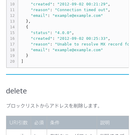
10
"created"
:
"2012-09-02 00:21:29"
,
11
"reason"
:
"Connection timed out"
,
12
"email"
:
"example@example.com"
13
},
14
{
15
"status"
:
"4.0.0"
,
16
"created"
:
"2012-09-02 00:25:33"
,
17
"reason"
:
"Unable to resolve MX record for 
18
"email"
:
"example@example.com"
19
}
20
]
delete
ブロックリストからアドレスを削除します。
URI引数
必須
条件
説明