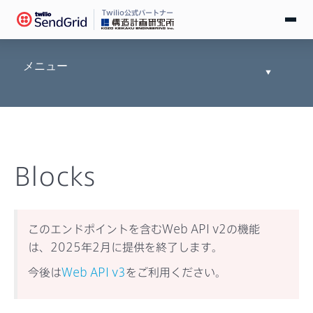
Twilio公式パートナー
無料で試す
メニュー
Toggle
Documen
ログイン
Tree
SendGridとは
Blocks
料金
導入事例
このエンドポイントを含むWeb API v2の機能
は、2025年2月に提供を終了します。
お役立ち情報
今後は
Web API v3
をご利用ください。
ドキュメント