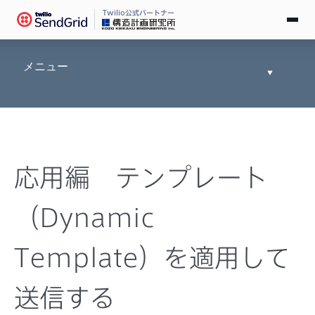
Twilio公式パートナー
無料で試す
メニュー
Toggle
Documen
ログイン
Tree
SendGridとは
応用編 テンプレート
料金
（Dynamic
導入事例
Template）を適用して
お役立ち情報
送信する
ドキュメント