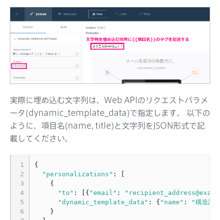
実際に埋め込む文字列は、Web APIのリクエストパラメ
ータ(dynamic_template_data)で指定します。 以下の
ように、項目名(name, title)と文字列をJSON形式で記
載してください。
1
{
2
"personalizations"
:
[
3
{
4
"to"
:
[{
"email"
:
"recipient_address@examp
5
"dynamic_template_data"
:
{
"name"
:
"構造計
6
}