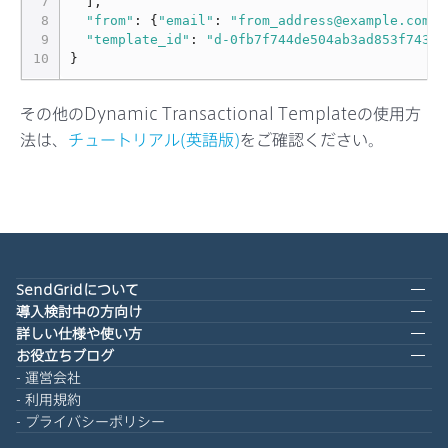
7
],
8
"from"
:
{
"email"
:
"from_address@example.com"
}
9
"template_id"
:
"d-0fb7f744de504ab3ad853f74394
10
}
その他のDynamic Transactional Templateの使用方
法は、
チュートリアル(英語版)
をご確認ください。
SendGridについて
導入検討中の方向け
詳しい仕様や使い方
お役立ちブログ
運営会社
利用規約
プライバシーポリシー