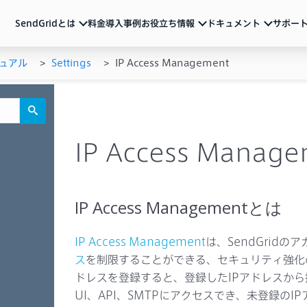
SendGridとは
料金
導入事例
お役立ち情報
ドキュメント
サポー
ュアル
Settings
IP Access Management
ndGridとは
ュメント
活用ガイド
サポート
メール配信のベストプラクティスやSendGridの
各種アカウント設定、制限事項、トラブル対処方法など
サービス説明資料など
ルマーケティング
ートリアル（基本の使い方）
動画
よくあるご質問
導入を検討中の方向け
重要なお知らせ
ル送信API
ザマニュアル
サービス紹介動画や運用のポイントをまとめた
ウェビナーなど
IP Access Manag
一覧
Iリファレンス
ブログ
テム連携
機能の活用例やトレンド情報などを随時発信
イベント・セミナー
お知らせ
ベストプラクティス
メールマーケティング
導入事例
技術ネタ
機能・使い方
IP Access Managementとは
IP Access Management
は、SendGrid
ス
を制限することができる、セキュリティ強化の仕組
ドレスを登録すると、登録したIPアドレスから接
UI、API、SMTPにアクセスでき、未登録の