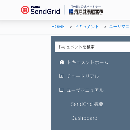
Twilio公式パートナー
HOME
ドキュメント
ユーザマニ
Se
ドキ
メー
チュ
メー
ユー
機能
AP
ドキュメントホーム
シス
チュートリアル
ユーザマニュアル
SendGrid 概要
Dashboard