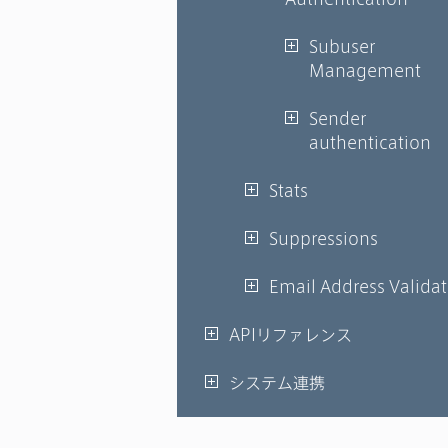
Subuser
Management
Sender
authentication
Stats
Suppressions
Email Address Valida
APIリファレンス
システム連携