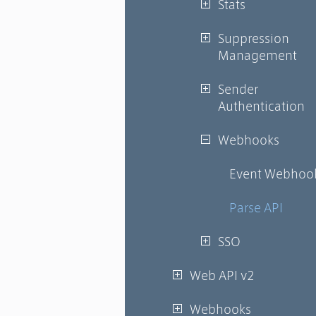
Stats
Suppression
Management
Sender
Authentication
Webhooks
Event Webhoo
Parse API
SSO
Web API v2
Webhooks