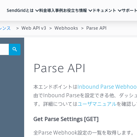
SendGridとは
料金
導入事例
お役立ち情報
ドキュメント
サポー
レンス
Web API v3
Webhooks
Parse API
ndGridとは
ュメント
活用ガイド
サポート
メール配信のベストプラクティスやSendGridの
各種アカウント設定、制限事項、トラブル対処方法など
サービス説明資料など
ルマーケティング
ートリアル（基本の使い方）
動画
よくあるご質問
導入を検討中の方向け
重要なお知らせ
ル送信API
ザマニュアル
サービス紹介動画や運用のポイントをまとめた
ウェビナーなど
Parse API
一覧
Iリファレンス
ブログ
テム連携
機能の活用例やトレンド情報などを随時発信
イベント・セミナー
お知らせ
ベストプラクティス
本エンドポイントは
Inbound Parse Webhoo
メールマーケティング
導入事例
技術ネタ
機能・使い方
由でInbound Parseを設定できる他、ダ
す。詳細については
ユーザマニュアル
を確認し
Get Parse Settings [GET]
全Parse Webhook設定の一覧を取得します。