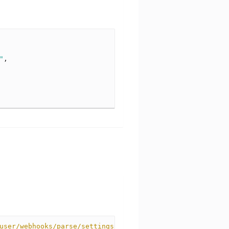
"
,
user/webhooks/parse/settings/{hostname}
HTTP
/
1.1