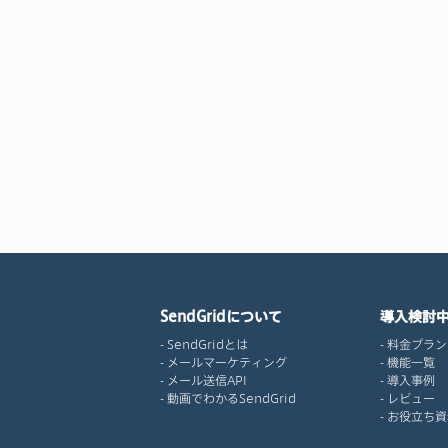
SendGridについて
導入検討
SendGridとは
料金プラン
メールマーケティング
機能一覧
メール送信API
導入事例
動画でわかるSendGrid
レビュー
お役立ち資