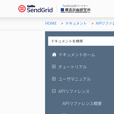
Twilio公式パートナー
HOME
ドキュメント
APIリファ
Se
ドキ
メー
チュ
メー
ユー
機能
AP
ドキュメントホーム
シス
チュートリアル
ユーザマニュアル
APIリファレンス
APIリファレンス概要