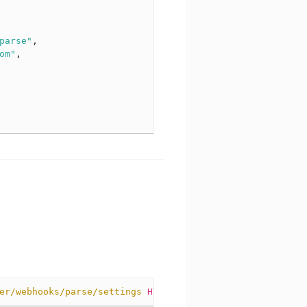
parse"
,
om"
,
er/webhooks/parse/settings
HTTP
/
1.1