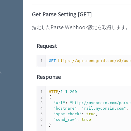
Get Parse Setting [GET]
指定したParse Webhook設定を取得します。
Request
1
GET
https://api.sendgrid.com/v3/use
k
Response
1
HTTP
/
1.1
200
2
{
3
"url"
:
"http://mydomain.com/parse
4
"hostname"
:
"mail.mydomain.com"
,
5
"spam_check"
:
true
,
6
"send_raw"
:
true
7
}