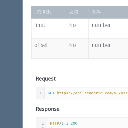
URI引数
必須
条件
limit
No
number
offset
No
number
Request
1
GET
https://api.sendgrid.com/v3/use
Response
1
HTTP
/
1.1
200