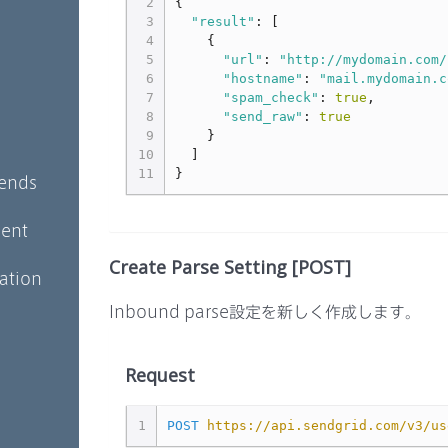
2
{
3
"result"
:
[
4
{
5
"url"
:
"http://mydomain.com/
6
"hostname"
:
"mail.mydomain.c
7
"spam_check"
:
true
,
8
"send_raw"
:
true
9
}
10
]
11
}
Sends
ent
Create Parse Setting [POST]
ation
Inbound parse設定を新しく作成します。
Request
1
POST
https://api.sendgrid.com/v3/us