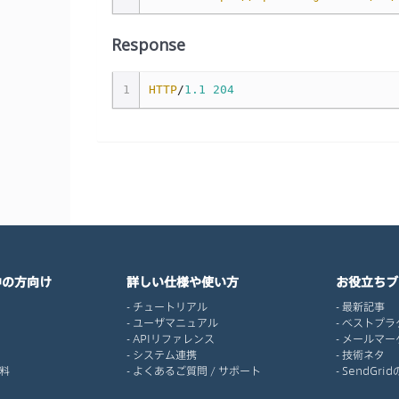
Response
1
HTTP
/
1.1
204
中の方向け
詳しい仕様や使い方
お役立ちブ
チュートリアル
最新記事
ユーザマニュアル
ベストプラ
APIリファレンス
メールマー
システム連携
技術ネタ
料
よくあるご質問 / サポート
SendGr