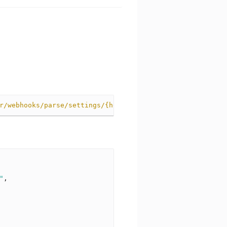
r/webhooks/parse/settings/{hostname}
HTTP
/
1.1
"
,