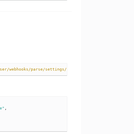
ser/webhooks/parse/settings/{hostname}
HTTP
/
1.1
e"
,