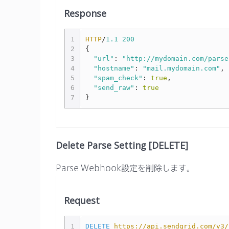
Response
1
HTTP
/
1.1
200
2
{
3
"url"
:
"http://mydomain.com/parse
4
"hostname"
:
"mail.mydomain.com"
,
5
"spam_check"
:
true
,
6
"send_raw"
:
true
7
}
Delete Parse Setting [DELETE]
Parse Webhook設定を削除します。
Request
1
DELETE
https://api.sendgrid.com/v3/