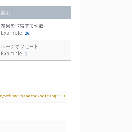
説明
結果を取得する件数
Example:
20
ページオフセット
Example:
1
r/webhooks/parse/settings?limit={limit}&offset={offset}