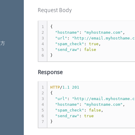
Request Body
1
{
2
"hostname"
:
"myhostname.com"
,
3
"url"
:
"http://email.myhosthame.c
用方
4
"spam_check"
:
true
,
5
"send_raw"
:
false
6
}
Response
1
HTTP
/
1.1
201
2
{
3
"url"
:
"http://email.myhostname.c
4
"hostname"
:
"myhostname.com"
,
5
"spam_check"
:
false
,
6
"send_raw"
:
true
7
}