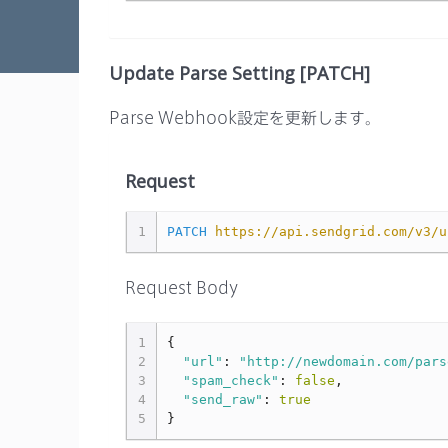
Update Parse Setting [PATCH]
Parse Webhook設定を更新します。
Request
1
PATCH
https://api.sendgrid.com/v3/u
Request Body
1
{
2
"url"
:
"http://newdomain.com/pars
3
"spam_check"
:
false
,
4
"send_raw"
:
true
5
}