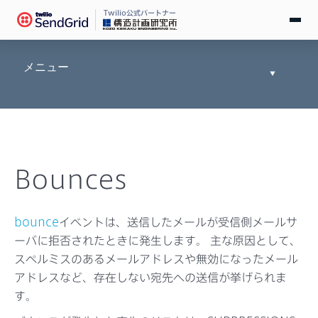
Twilio公式パートナー
無料で試す
メニュー
Toggle
Documen
ログイン
Tree
SendGridとは
Bounces
料金
導入事例
bounce
イベントは、送信したメールが受信側メールサ
ーバに拒否されたときに発生します。 主な原因として、
お役立ち情報
スペルミスのあるメールアドレスや無効になったメール
アドレスなど、存在しない宛先への送信が挙げられま
ドキュメント
す。