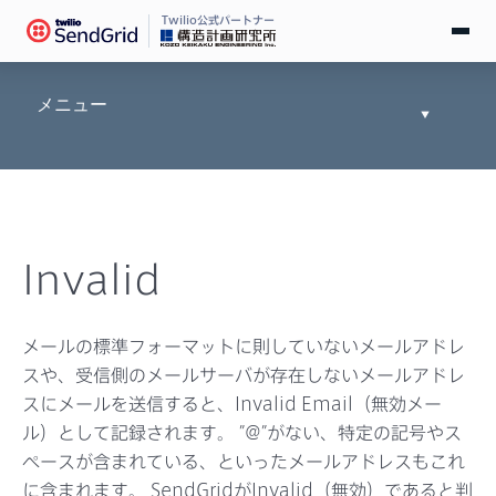
Twilio公式パートナー
無料で試す
メニュー
Toggle
Documen
ログイン
Tree
SendGridとは
Invalid
料金
導入事例
メールの標準フォーマットに則していないメールアドレ
スや、受信側のメールサーバが存在しないメールアドレ
お役立ち情報
スにメールを送信すると、Invalid Email（無効メー
ル）として記録されます。 ”@”がない、特定の記号やス
ドキュメント
ペースが含まれている、といったメールアドレスもこれ
に含まれます。 SendGridがInvalid（無効）であると判