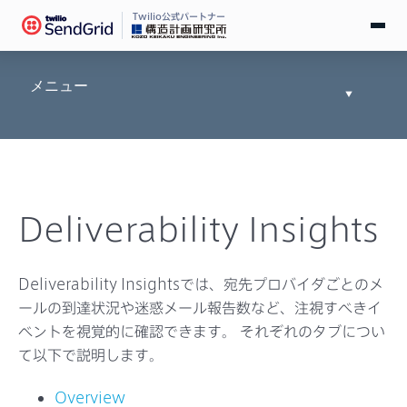
Twilio公式パートナー
無料で試す
メニュー
Toggle
Documen
ログイン
Tree
SendGridとは
Deliverability Insights
料金
導入事例
Deliverability Insightsでは、宛先プロバイダごとのメ
ールの到達状況や迷惑メール報告数など、注視すべきイ
お役立ち情報
ベントを視覚的に確認できます。 それぞれのタブについ
て以下で説明します。
ドキュメント
Overview