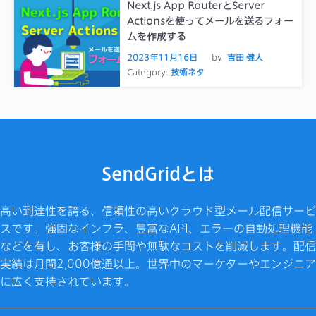
Next.js App RouterとServer
Actionsを使ってメールを送るフォー
ムを作成する
2023年11月16日
by
吉田 健人
Category:
技術ネタ
SendGridとは
高い到達性を誇る、信頼性の高いクラウド型メール配信サービ
スです。強固なインフラ、豊富なAPI、エラーの自動処理機能
などを有し、お客様の手間や無駄なコストを削減します。配信
実績は月間2,000億通以上。世界中のマーケターやエンジニア
に広く支持されています。