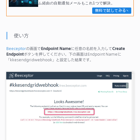
ム経由の自動通知メールもこれ1つで解決。
無料で試してみる
使い方
Beeceptor
の画面で
Endpoint Name
に任意の名前を入力して
Create
Endpoint
ボタンを押してください。下の画面はEndpoint Nameに
「kkesendgridwebhook」と設定した結果です。