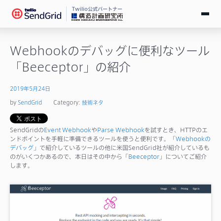
Twilio公式パートナー
無料で試す
Webhookのデバッグに便利なツール
「Beeceptor」の紹介
ログイン
2019年5月24日
SendGridとは
by
SendGrid
Category:
技術ネタ
料金
SendGridの
Event Webhook
や
Parse Webhook
を試すとき、HTTPのエ
ンドポイントを手軽に準備できるツールを使うと便利です。「
Webhookの
デバッグ
」で紹介しているツールの他に米国SendGrid社が紹介しているも
導入事例
のがいくつかあるので、本日はその中から「
Beeceptor
」についてご紹介
します。
お役立ち情報
ドキュメント