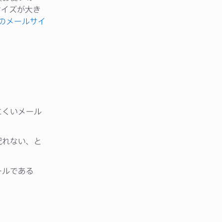
サイズが大き
上のメールサイ
にくいメール
配れない、と
ールである