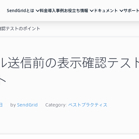
SendGridとは
料金
導入事例
お役立ち情報
ドキュメント
サポー
確認テストのポイント
ndGridとは
ュメント
活用ガイド
サポート
メール配信のベストプラクティスやSendGridの
各種アカウント設定、制限事項、トラブル対処方法など
サービス説明資料など
ルマーケティング
ートリアル（基本の使い方）
動画
よくあるご質問
導入を検討中の方向け
重要なお知らせ
ル送信API
ザマニュアル
ル送信前の表示確認テス
サービス紹介動画や運用のポイントをまとめた
ウェビナーなど
一覧
Iリファレンス
ブログ
ト
テム連携
機能の活用例やトレンド情報などを随時発信
イベント・セミナー
お知らせ
ベストプラクティス
メールマーケティング
導入事例
技術ネタ
機能・使い方
日
by
SendGrid
Category:
ベストプラクティス