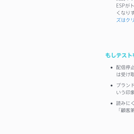
ESP
くなり
ズはク
もしテスト
配信停
は受け
ブラン
いう印
読みに
「顧客