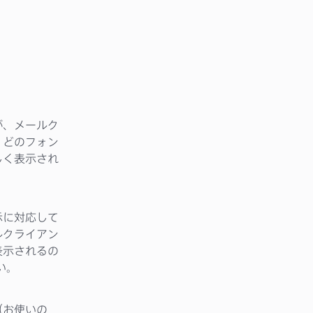
が、メールク
。どのフォン
しく表示され
示に対応して
ルクライアン
表示されるの
い。
（お使いの