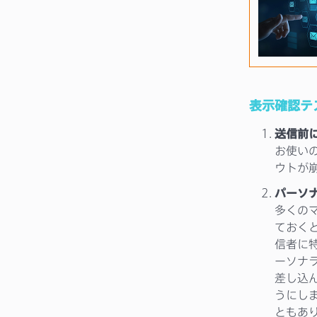
表示確認テ
送信前
お使い
ウトが
パーソ
多くの
ておく
信者に
ーソナ
差し込
うにし
ともあ