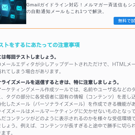
Gmailガイドライン対応！メルマガ一斉送信もシ
の自動通知メールもこれ1つで解決。
無料で
ストをするにあたっての注意事項
には毎回テストしましょう。
のメールエディタが少しアップデートされただけで、HTMLメ
崩れてしまう場合があります。
ナライズメールを送信するときは、特に注意しましょう。
マーケティングメール作成ツールでは、名前やユーザ名などの
と、タグの部分に各受信者に固有の情報（コンテンツ）を差し
特化したメール（パーソナライズメール）を作成できる機能が
ライズメールはメールマーケティングに欠かせないものとなっ
んだコンテンツがどのように表示されるのかを様々な受信環境
ましょう。例えば、コンテンツが長すぎると途中で勝手に切ら
ります。