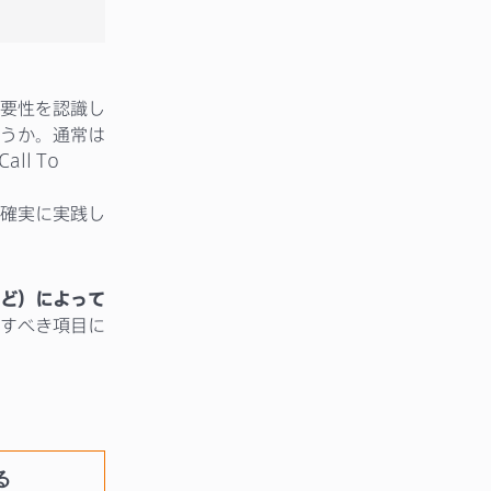
要性を認識し
うか。通常は
l To
確実に実践し
ど）によって
すべき項目に
る