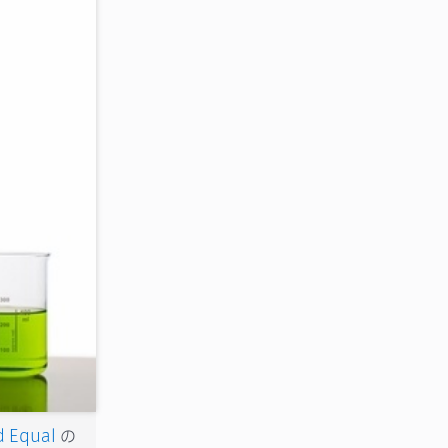
d Equal
の