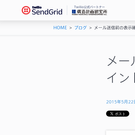
Twilio公式パートナー
HOME
>
ブログ
>
メール送信前の表示
Se
ドキ
メー
チュ
メー
ユー
メー
機能
AP
イン
シス
2015年5月22