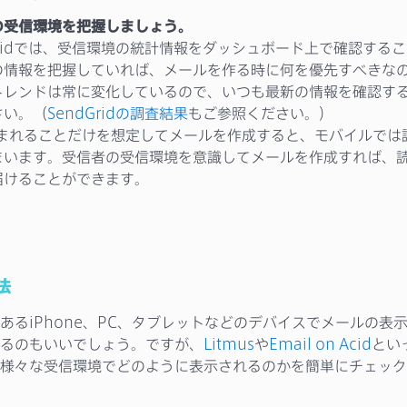
の受信環境を把握しましょう。
Gridでは、受信環境の統計情報をダッシュボード上で確認する
の情報を把握していれば、メールを作る時に何を優先すべきな
トレンドは常に変化しているので、いつも最新の情報を確認す
さい。（
SendGridの調査結果
もご参照ください。）
読まれることだけを想定してメールを作成すると、モバイルでは
まいます。受信者の受信環境を意識してメールを作成すれば、
届けることができます。
法
あるiPhone、PC、タブレットなどのデバイスでメールの表
るのもいいでしょう。ですが、
Litmus
や
Email on Acid
とい
様々な受信環境でどのように表示されるのかを簡単にチェック