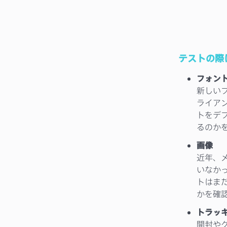
テストの際
フォン
新しい
ライア
トをデ
るのか
画像
近年、
いなか
トはま
かを確
トラッ
開封や