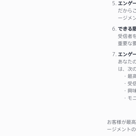
エンゲ
だから
ージメ
できる
受信者
重要な
エンゲ
あなた
は、次
・最高
・受信
・興味
・モニ
お客様が最高
ージメントの