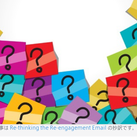
事は
Re-thinking the Re-engagement Email
の抄訳です。