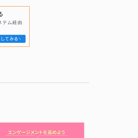
る
ステム経由
試してみる