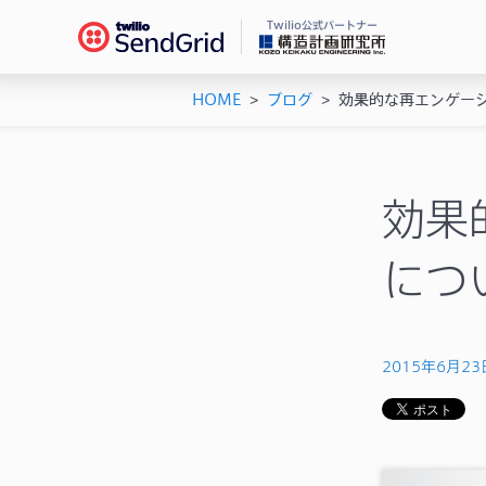
Twilio公式パートナー
HOME
>
ブログ
>
効果的な再エンゲー
Se
ドキ
メー
チュ
メー
ユー
効果
機能
AP
につ
シス
2015年6月23