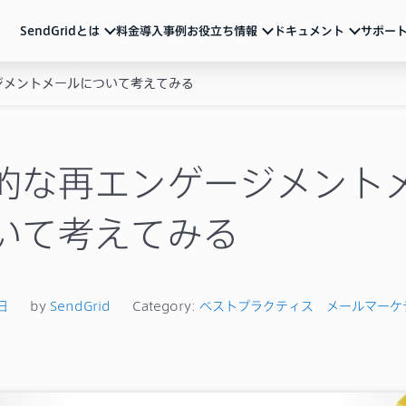
SendGridとは
料金
導入事例
お役立ち情報
ドキュメント
サポー
ジメントメールについて考えてみる
ndGridとは
ュメント
活用ガイド
サポート
メール配信のベストプラクティスやSendGridの
各種アカウント設定、制限事項、トラブル対処方法など
サービス説明資料など
ルマーケティング
ートリアル（基本の使い方）
動画
よくあるご質問
導入を検討中の方向け
重要なお知らせ
ル送信API
ザマニュアル
的な再エンゲージメント
サービス紹介動画や運用のポイントをまとめた
ウェビナーなど
一覧
Iリファレンス
ブログ
いて考えてみる
テム連携
機能の活用例やトレンド情報などを随時発信
イベント・セミナー
お知らせ
ベストプラクティス
メールマーケティング
導入事例
技術ネタ
機能・使い方
日
by
SendGrid
Category:
ベストプラクティス
メールマーケ