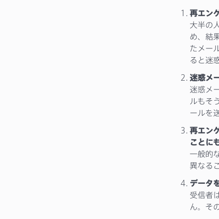
再エン
大半の
め、結
たメー
ると迷
迷惑メ
迷惑メ
ルもそ
ールを
再エン
ことに
一般的
異なる
データ
受信者
ん。そ