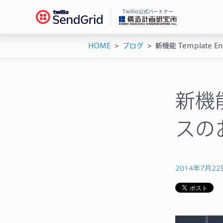
Twilio公式パートナー
HOME
>
ブログ
>
新機能 Template 
Se
ドキ
メー
チュ
メー
ユー
新機能
機能
AP
スの
シス
2014年7月22