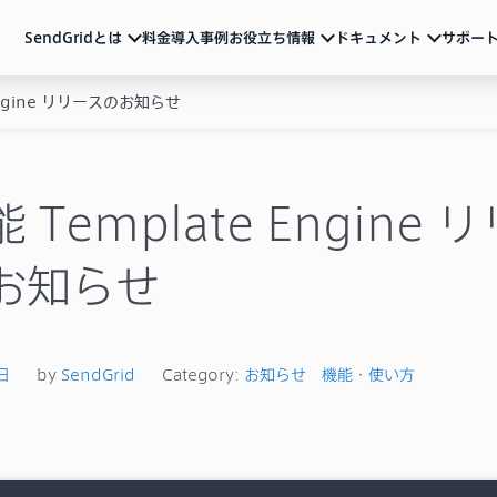
SendGridとは
料金
導入事例
お役立ち情報
ドキュメント
サポー
Engine リリースのお知らせ
ndGridとは
ュメント
活用ガイド
サポート
メール配信のベストプラクティスやSendGridの
各種アカウント設定、制限事項、トラブル対処方法など
サービス説明資料など
ルマーケティング
ートリアル（基本の使い方）
動画
よくあるご質問
導入を検討中の方向け
重要なお知らせ
ル送信API
ザマニュアル
 Template Engine 
サービス紹介動画や運用のポイントをまとめた
ウェビナーなど
一覧
Iリファレンス
ブログ
お知らせ
テム連携
機能の活用例やトレンド情報などを随時発信
イベント・セミナー
お知らせ
ベストプラクティス
メールマーケティング
導入事例
技術ネタ
機能・使い方
日
by
SendGrid
Category:
お知らせ
機能・使い方