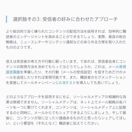
選択肢その3: 受信者の好みに合わせたアプローチ
より総合的で良く練られたコンテンツの配信方法を採用すれば、効率的に購
読者のエンゲージメントを高めることができるでしょう。実際、最良の総合
戦略は、ニュースレターやコンテンツ通知などのあらゆる方策を取り入れた
もののようです。
答えは受信者の考え方や行動に眠っています。であれば、受信者自身にコン
テンツの取得方法を決めてもらってはどうでしょうか。これは、
メール受信
設定画面
を準備したり、その行動（メールの受信設定）を促すためだけのメ
ールを送信したりすれば実現可能です。また、購読者のセグメンテーション
を実施してメールキャンペーンに
A/Bテスト
を導入しても良いでしょう。
どのようなアプローチを採用するにせよ、ソーシャルメディアの相補的な効
果は無視できません。ソーシャルメディアは、ネット上でメール戦略の各パ
ーツを一つに繋げてくれます。コンテンツは、ソーシャルメディア上に拡散
するのと同時に、メールからでもシェアできるようにしましょう。そして最
後に、コンテンツが役に立ったり価値あるものだと思ったらシェアしてほし
い、という要望を（それとなく）購読者に伝えてください。