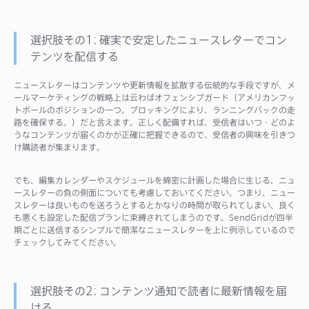
選択肢その1: 確実で安定したニュースレターでコン
テンツを配信する
ニュースレターはコンテンツや更新情報を拡散する伝統的な手段ですが、メ
ールマーケティングの戦略上は云わばオフェンシブガード（アメリカンフッ
トボールのポジションの一つ。ブロッキングにより、ランニングバックの走
路を確保する。）だと言えます。正しく配備すれば、受信者はいつ・どのよ
うなコンテンツが届くのかが正確に把握できるので、受信者の興味を引きつ
け購読者が集まります。
でも、編集カレンダーやスケジュールを綿密に計画した場合に生じる、ニュ
ースレターの負の側面についても考慮しておいてください。つまり、ニュー
スレターは良いものを送ろうとするとかなりの時間が取られてしまい、良く
も悪くも設定した配信プランに束縛されてしまうのです。SendGridが四半
期ごとに送信するシンプルで簡潔なニュースレターを上に例示しているので
チェックしてみてください。
選択肢その2: コンテンツ通知で読者に最新情報を届
ける