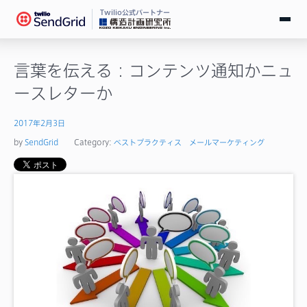
Twilio公式パートナー
無料で試す
言葉を伝える：コンテンツ通知かニュ
ースレターか
ログイン
2017年2月3日
SendGridとは
by
SendGrid
Category:
ベストプラクティス
メールマーケティング
料金
導入事例
お役立ち情報
ドキュメント