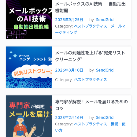
メールボックスのAI技術 — 自動抽出
機能編
2025年9月25日
by
SendGrid
Category:
ベストプラクティス
メールマ
ーケティング
メールの到達性を上げる”宛先リスト
クリーニング”
2026年3月10日
by
SendGrid
Category:
ベストプラクティス
専門家が解説！メールを届けるための
コツ
2023年2月16日
by
SendGrid
Category:
ベストプラクティス
機能・使
い方