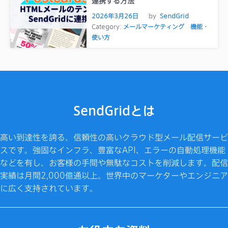
連携する方法
2026年3月26日
by
SendGrid
Category:
メールマーケティング
機能・
使い方
SendGridとは
高い到達性を誇る、信頼性の高いクラウド型メール配信サービ
スです。強固なインフラ、豊富なAPI、エラーの自動処理機能
などを有し、お客様の手間や無駄なコストを削減します。配信
実績は月間2,000億通以上。世界中のマーケターやエンジニア
に広く支持されています。