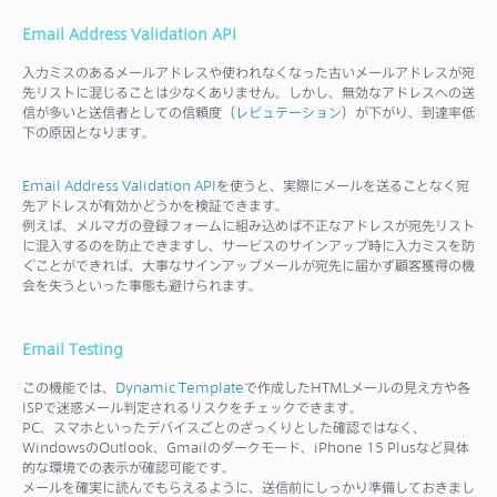
Email Address Validation API
入力ミスのあるメールアドレスや使われなくなった古いメールアドレスが宛
先リストに混じることは少なくありません。しかし、無効なアドレスへの送
信が多いと送信者としての信頼度（
レピュテーション
）が下がり、到達率低
下の原因となります。
Email Address Validation API
を使うと、実際にメールを送ることなく宛
先アドレスが有効かどうかを検証できます。
例えば、メルマガの登録フォームに組み込めば不正なアドレスが宛先リスト
に混入するのを防止できますし、サービスのサインアップ時に入力ミスを防
ぐことができれば、大事なサインアップメールが宛先に届かず顧客獲得の機
会を失うといった事態も避けられます。
Email Testing
この機能では、
Dynamic Template
で作成したHTMLメールの見え方や各
ISPで迷惑メール判定されるリスクをチェックできます。
PC、スマホといったデバイスごとのざっくりとした確認ではなく、
WindowsのOutlook、Gmailのダークモード、iPhone 15 Plusなど具体
的な環境での表示が確認可能です。
メールを確実に読んでもらえるように、送信前にしっかり準備しておきまし