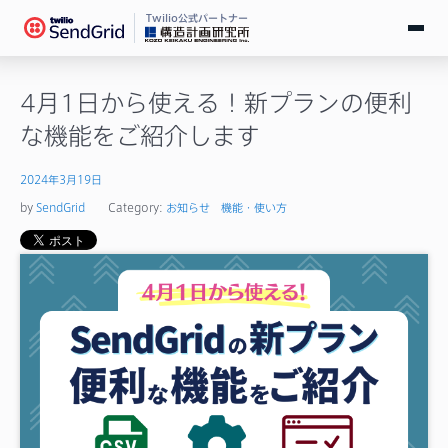
Twilio公式パートナー
無料で試す
4月1日から使える！新プランの便利
な機能をご紹介します
ログイン
2024年3月19日
SendGridとは
by
SendGrid
Category:
お知らせ
機能・使い方
料金
導入事例
お役立ち情報
ドキュメント