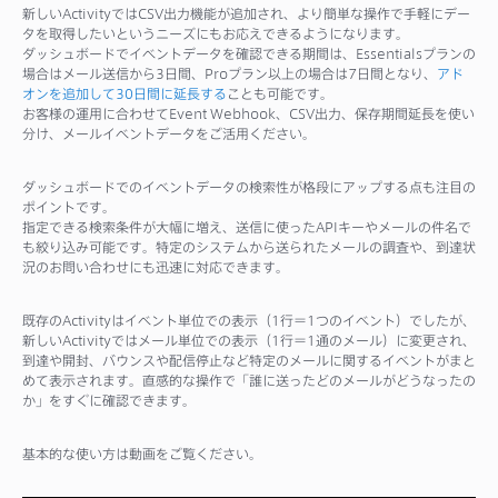
新しいActivityではCSV出力機能が追加され、より簡単な操作で手軽にデー
タを取得したいというニーズにもお応えできるようになります。
ダッシュボードでイベントデータを確認できる期間は、Essentialsプランの
場合はメール送信から3日間、Proプラン以上の場合は7日間となり、
アド
オンを追加して30日間に延長する
ことも可能です。
お客様の運用に合わせてEvent Webhook、CSV出力、保存期間延長を使い
分け、メールイベントデータをご活用ください。
ダッシュボードでのイベントデータの検索性が格段にアップする点も注目の
ポイントです。
指定できる検索条件が大幅に増え、送信に使ったAPIキーやメールの件名で
も絞り込み可能です。特定のシステムから送られたメールの調査や、到達状
況のお問い合わせにも迅速に対応できます。
既存のActivityはイベント単位での表示（1行＝1つのイベント）でしたが、
新しいActivityではメール単位での表示（1行＝1通のメール）に変更され、
到達や開封、バウンスや配信停止など特定のメールに関するイベントがまと
めて表示されます。直感的な操作で「誰に送ったどのメールがどうなったの
か」をすぐに確認できます。
基本的な使い方は動画をご覧ください。