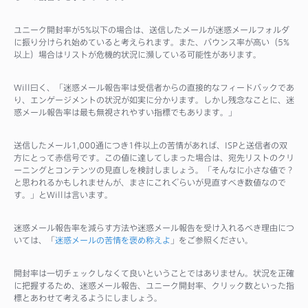
ユニーク開封率が5%以下の場合は、送信したメールが迷惑メールフォルダ
に振り分けられ始めていると考えられます。また、バウンス率が高い（5%
以上）場合はリストが危機的状況に瀕している可能性があります。
Will曰く、「迷惑メール報告率は受信者からの直接的なフィードバックであ
り、エンゲージメントの状況が如実に分かります。しかし残念なことに、迷
惑メール報告率は最も無視されやすい指標でもあります。」
送信したメール1,000通につき1件以上の苦情があれば、ISPと送信者の双
方にとって赤信号です。この値に達してしまった場合は、宛先リストのクリ
ーニングとコンテンツの見直しを検討しましょう。「そんなに小さな値で？
と思われるかもしれませんが、まさにこれぐらいが見直すべき数値なので
す。」とWillは言います。
迷惑メール報告率を減らす方法や迷惑メール報告を受け入れるべき理由につ
いては、「
迷惑メールの苦情を褒め称えよ
」をご参照ください。
開封率は一切チェックしなくて良いということではありません。状況を正確
に把握するため、迷惑メール報告、ユニーク開封率、クリック数といった指
標とあわせて考えるようにしましょう。