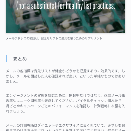
メールアドレスの検証は、健全なリストの運用を補うためのサプリメント
まとめ
メールの各指標は宛先リストが健全かどうかを把握するのに効果的です。し
かし、メールを開封した人を確認すれば良い、といった単純なものではあり
ません。
エンゲージメントの実態を掴むために、開封率だけではなく、迷惑メール報
告率やユニーク開封率も考慮してください。バイタルチェックに慣れたら、
月ごとやキャンペーンごとのパフォーマンスを確認し、計測戦略に本腰を入
れましょう。
メールの計測戦略はダイエットやエクササイズに良く似ていて、必ずしも最
後までやりきる必要はないということを覚えておいてください。健全なメー