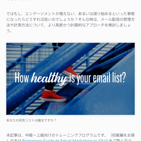
サポート
ではもし、エンゲージメントが増えない、あるいは減り始めるといった事態
になったらどうすれば良いのでしょうか？そんな時は、メール配信の管理方
法や計測方法について、より高度かつ計画的なアプローチを検討しましょ
う。
あなたの宛先リストは健全ですか？
本記事は、中級〜上級向けのトレーニングプログラムです。（初級編をお探
しの方は
Beginners Guide to Email Marketing in 2019
をご覧くださ