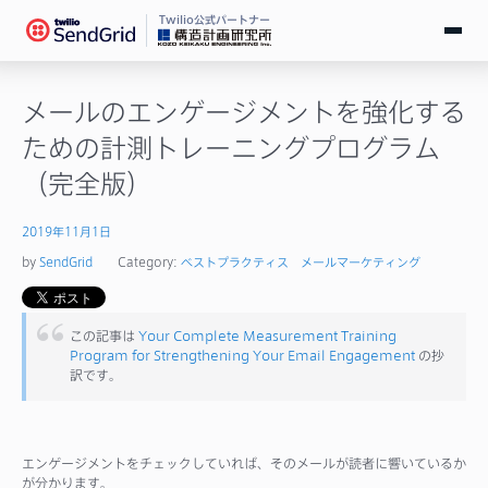
Twilio公式パートナー
無料で試す
メールのエンゲージメントを強化する
ための計測トレーニングプログラム
ログイン
（完全版）
SendGridとは
2019年11月1日
by
SendGrid
Category:
ベストプラクティス
メールマーケティング
料金
導入事例
この記事は
Your Complete Measurement Training
Program for Strengthening Your Email Engagement
の抄
訳です。
お役立ち情報
ドキュメント
エンゲージメントをチェックしていれば、そのメールが読者に響いているか
が分かります。