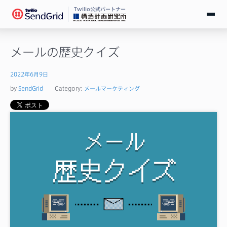
Twilio公式パートナー
無料で試す
メールの歴史クイズ
ログイン
2022年6月9日
by
SendGrid
Category:
メールマーケティング
SendGridとは
料金
導入事例
お役立ち情報
ドキュメント