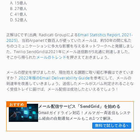
A. 15億人
B. 27億人
C. 41億人
D. 52億人
正解はCです(出典: Radicati Groupによる
Email Statistics Report, 2021-
2025
)。当初Arpanetで数百人が使っていたメールは、約50年の間に私た
ちのコミュニケーションに多大な影響を与えるネットワークへと発展しまし
た。Twilio SendGridは2021年にメール送信数が5兆通に到達しました。
そこから得られた
メールのトレンド
を押さえておきましょう。
メールの歴史を学びましたが、現在抱える課題に取り組む準備はできていま
すか？
2022年版のEmail Deliverability Guide
を参考にして、メールの
到達率を改善していきましょう。送信したメールがスパム判定されることな
く受信トレイに届けば、メール配信は成功したといえるでしょう！
おすすめ
メール配信サービス「SendGrid」を始める
Gmailガイドライン対応！メルマガ一斉送信もシステ
ム経由の自動通知メールもこれ1つで解決。
無料で試してみる