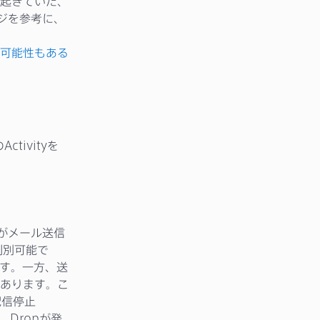
起きていた、
ージを参考に、
可能性もある
tivityを
dがメール送信
判別可能で
ます。一方、送
あります。こ
配信停止
。Dropが発