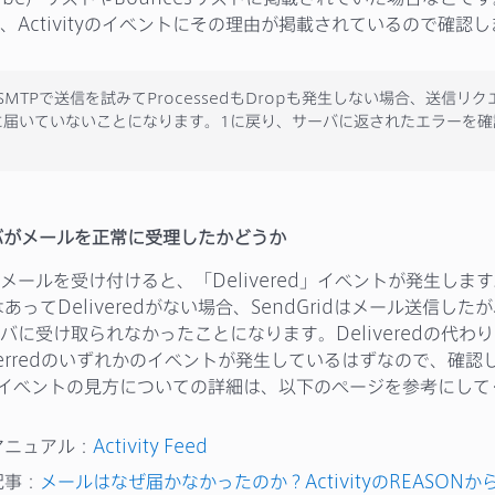
、Activityのイベントにその理由が掲載されているので確認
IやSMTPで送信を試みてProcessedもDropも発生しない場合、送信リ
idに届いていないことになります。1に戻り、サーバに返されたエラーを
ーバがメールを正常に受理したかどうか
メールを受け付けると、「Delivered」イベントが発生しま
edはあってDeliveredがない場合、SendGridはメール送信し
バに受け取られなかったことになります。Deliveredの代わりに
Deferredのいずれかのイベントが発生しているはずなので、確
tyや各イベントの見方についての詳細は、以下のページを参考にし
マニュアル：
Activity Feed
記事：
メールはなぜ届かなかったのか？ActivityのREASON