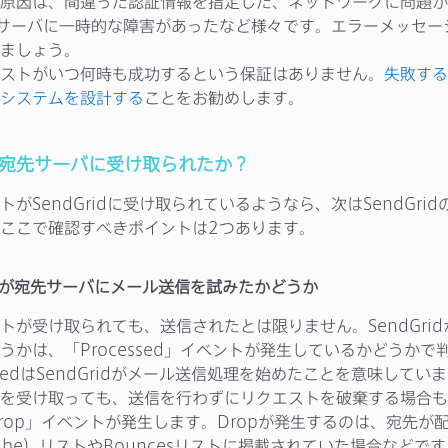
原因は、間違った認証情報を指定した、ネットワークに問題が
idのサーバに一時的な障害があったなど様々です。エラーメッセ
ましょう。
ストがいつ何時も成功するという保証はありません。
失敗する
システムを設計する
ことをお勧めします。
ルは宛先サーバに受け取られたか？
がSendGridに受け取られているようなら、次はSendGridのAc
ここで確認すべきポイントは2つあります。
Gridが宛先サーバにメール送信を試みたかどうか
トが受け取られても、送信されたとは限りません。SendGri
うかは、「Processed」イベントが発生しているかどうかで
ssedはSendGridがメール送信処理を始めたことを意味してい
を受け取っても、送信を行わずにリクエストを破棄する場合も
rop」イベントが発生します。Dropが発生するのは、宛先が
cribe）リストやBouncesリストに掲載されていた場合などです