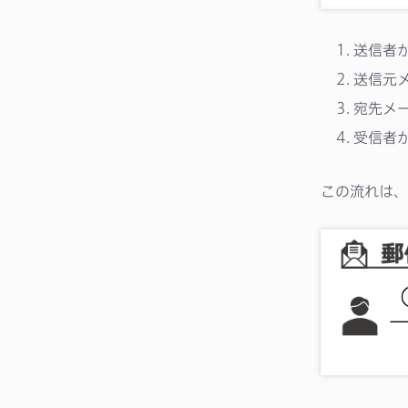
送信者が
送信元
宛先メ
受信者
この流れは、