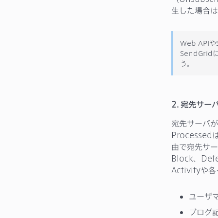
生した場合は
Web AP
SendGr
う。
2. 宛先サ
宛先サーバが
Process
由で宛先サー
Block、
Activi
ユーザ
ブログ