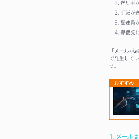
送り手
手紙が
配達員
郵便受
「メールが届
で発生してい
う。
おすすめ
1. メー