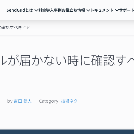
SendGridとは
料金
導入事例
お役立ち情報
ドキュメント
サポー
に確認すべきこと
ndGridとは
ュメント
活用ガイド
サポート
メール配信のベストプラクティスやSendGridの
各種アカウント設定、制限事項、トラブル対処方法など
サービス説明資料など
ルマーケティング
ートリアル（基本の使い方）
動画
よくあるご質問
導入を検討中の方向け
重要なお知らせ
ル送信API
ザマニュアル
ルが届かない時に確認す
サービス紹介動画や運用のポイントをまとめた
ウェビナーなど
一覧
Iリファレンス
ブログ
テム連携
機能の活用例やトレンド情報などを随時発信
イベント・セミナー
お知らせ
ベストプラクティス
メールマーケティング
導入事例
技術ネタ
機能・使い方
by
吉田 健人
Category:
技術ネタ