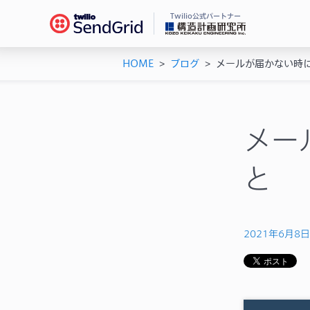
Twilio公式パートナー
HOME
>
ブログ
>
メールが届かない時
Se
ドキ
メー
チュ
メー
ユー
メー
機能
AP
と
シス
2021年6月8日