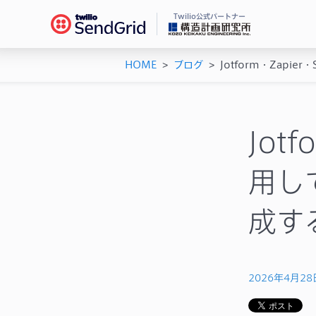
Twilio公式パートナー
HOME
>
ブログ
>
Jotform・Zapi
Se
ドキ
メー
チュ
メー
ユー
Jot
機能
AP
用し
シス
成す
2026年4月28