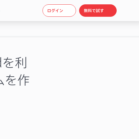
ト
ログイン
無料で試す
idを利
ムを作