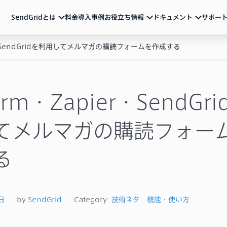
SendGridとは
料金
導入事例
お役立ち情報
ドキュメント
サポー
er・SendGridを利用してメルマガの購読フォームを作成する
ndGridとは
ュメント
活用ガイド
サポート
メール配信のベストプラクティスやSendGridの
各種アカウント設定、制限事項、トラブル対処方法など
サービス説明資料など
ルマーケティング
ートリアル（基本の使い方）
動画
よくあるご質問
導入を検討中の方向け
重要なお知らせ
ル送信API
ザマニュアル
form・Zapier・SendGr
サービス紹介動画や運用のポイントをまとめた
ウェビナーなど
一覧
Iリファレンス
ブログ
てメルマガの購読フォー
テム連携
機能の活用例やトレンド情報などを随時発信
イベント・セミナー
お知らせ
ベストプラクティス
メールマーケティング
導入事例
技術ネタ
機能・使い方
る
日
by
SendGrid
Category:
技術ネタ
機能・使い方