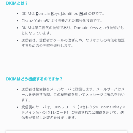
DKIMとは？
DKIMは
D
omain
K
eys
I
dentified
M
ail の略です。
CiscoとYahoo!により開発された暗号化技術です。
DKIMは第二世代の技術であり、Domain Keys という技術がも
とになっています。
送信者は、受信者がメールの改ざんや、なりすましの有無を検証
するための公開鍵を発行します。
DKIMはどう機能するのですか？
送信者は秘密鍵をメールサーバに登録します。メールサーバはメ
ールを送信する際、この秘密鍵を用いてメッセージに署名を行い
ます。
受信側のサーバは、DNSレコード（ <セレクタ>._domainkey.<
ドメイン名> のTXTレコード）に登録された公開鍵を用いて、送
信者が追加した署名を検証します。