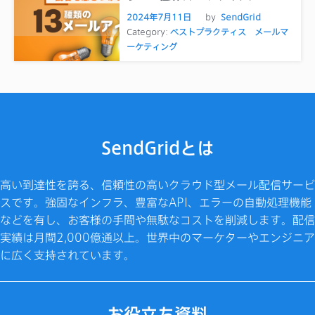
2024年7月11日
by
SendGrid
Category:
ベストプラクティス
メールマ
ーケティング
SendGridとは
高い到達性を誇る、信頼性の高いクラウド型メール配信サービ
スです。強固なインフラ、豊富なAPI、エラーの自動処理機能
などを有し、お客様の手間や無駄なコストを削減します。配信
実績は月間2,000億通以上。世界中のマーケターやエンジニア
に広く支持されています。
お役立ち資料