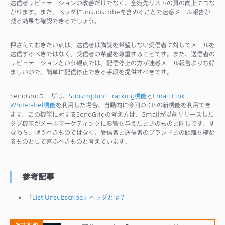
送信者レピュテーションの改善だけでなく、全宛先リストの質の向上につな
がります。また、ヘッダにunsubscribeを含めることで迷惑メール報告が
減る効果も確認できるでしょう。
押さえておきたい点は、送信者は購読を希望しない受信者に対してメールを
送信するべきではなく、受信者の希望を尊重することです。また、送信者の
レピュテーションという観点では、配信停止の方が迷惑メール報告よりも好
ましいので、簡単に配信停止できる手段を提供すべきです。
SendGridユーザは、
Subscription Tracking機能
と
Email Link
Whitelabel機能
を利用した場合、自動的に今回のiOSの新機能を利用でき
ます。この機能に対するSendGridの考え方は、Gmailが以前リリースした
タブ機能がメールマーケティングに影響を与えたときのものと同じです。す
なわち、戦うべきものではなく、受信者と送信者のブランドとの距離を縮め
るものとして喜ぶべきものと考えています。
参考記事
『List-Unsubscribe』ヘッダとは？
おすすめ