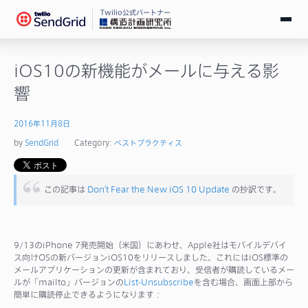
Twilio公式パートナー
無料で試す
iOS10の新機能がメールに与える影
響
ログイン
2016年11月8日
SendGridとは
by
SendGrid
Category:
ベストプラクティス
料金
この記事は
Don’t Fear the New iOS 10 Update
の抄訳です。
導入事例
9/13のiPhone 7発売開始（米国）にあわせ、Apple社はモバイルデバイ
お役立ち情報
ス向けOSの新バージョンiOS10をリリースしました。これにはiOS標準の
メールアプリケーションの更新が含まれており、受信者が購読しているメー
ドキュメント
ルが「mailto」バージョンの
List-Unsubscribe
を含む場合、画面上部から
簡単に購読停止できるようになります：