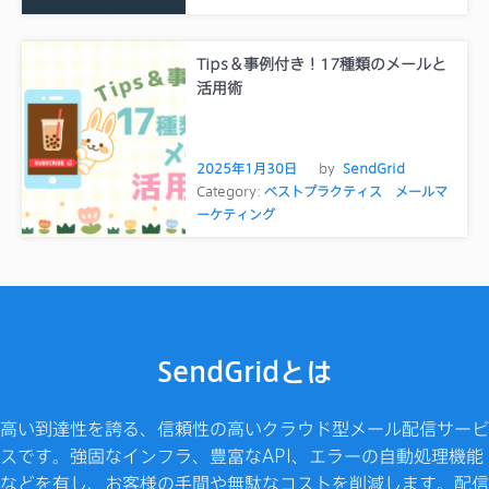
Tips＆事例付き！17種類のメールと
活用術
2025年1月30日
by
SendGrid
Category:
ベストプラクティス
メールマ
ーケティング
SendGridとは
高い到達性を誇る、信頼性の高いクラウド型メール配信サービ
スです。強固なインフラ、豊富なAPI、エラーの自動処理機能
などを有し、お客様の手間や無駄なコストを削減します。配信