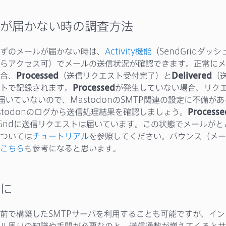
が届かない時の調査方法
ずのメールが届かない時は、
Activity機能
（SendGridダッ
らアクセス可）でメールの送信状況が確認できます。正常にメ
合、
Processed
（送信リクエスト受付完了）と
Delivered
（
トで記録されます。
Processed
が発生していない場合、リク
dに届いていないので、MastodonのSMTP関連の設定に不備が
stodonのログから送信処理結果を確認しましょう。
Processe
dGridに送信リクエストは届いています。この状態でメールが
ついては
チュートリアル
を参照してください。バウンス（メー
こちら
も参考になると思います。
に
前で構築したSMTPサーバを利用することも可能ですが、イ
ル周りの知識や手間が必要なのと、送信通数が増えてくるとサ