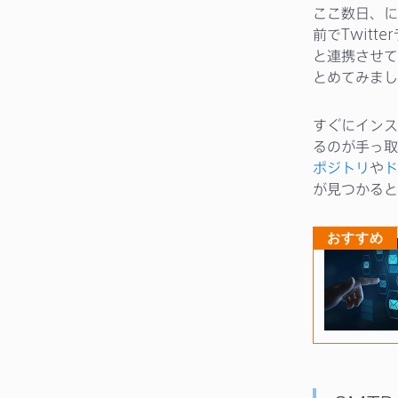
ここ数日、に
前でTwitt
と連携させて
とめてみまし
すぐにインス
るのが手っ取
ポジトリ
や
ド
が見つかると
おすすめ