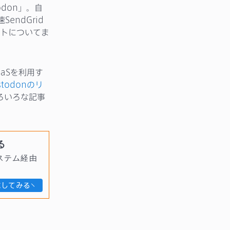
don」。自
endGrid
トについてま
aSを利用す
stodonのリ
ろいろな記事
る
ステム経由
試してみる