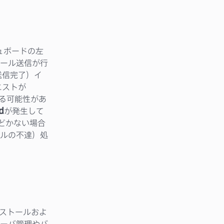
シュボードの左
ール送信が行
送信完了）イ
エストが
ある可能性があ
d
が発生して
とどかない場合
ルの不達）処
ンストールおよ
ーバ管理やバ