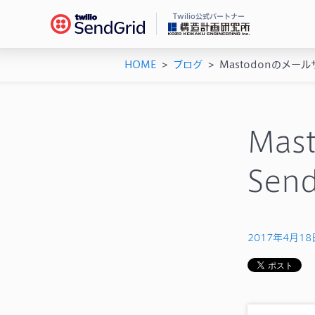
Twilio公式パートナー
HOME
>
ブログ
>
Mastodonのメー
Se
ドキ
メー
チュ
メー
ユー
Ma
機能
AP
Se
シス
2017年4月18