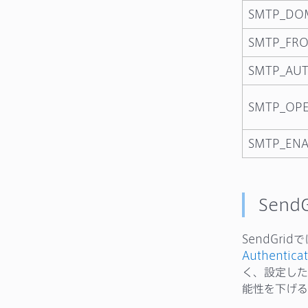
SMTP_DO
SMTP_FR
SMTP_AU
SMTP_OPE
SMTP_ENA
Send
SendGr
Authentica
く、設定した
能性を下げる