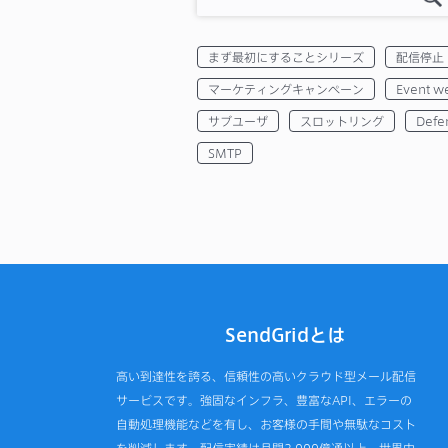
まず最初にすることシリーズ
配信停止
マーケティングキャンペーン
Event w
サブユーザ
スロットリング
Defe
SMTP
SendGridとは
高い到達性を誇る、信頼性の高いクラウド型メール配信
サービスです。強固なインフラ、豊富なAPI、エラーの
自動処理機能などを有し、お客様の手間や無駄なコスト