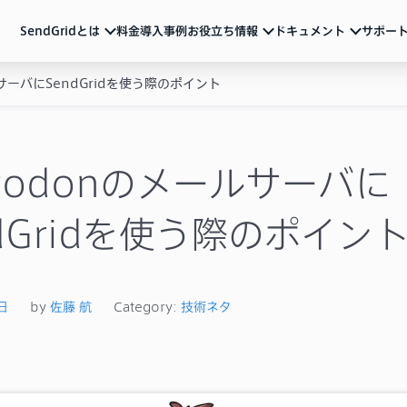
SendGridとは
料金
導入事例
お役立ち情報
ドキュメント
サポー
ルサーバにSendGridを使う際のポイント
ndGridとは
ュメント
活用ガイド
サポート
メール配信のベストプラクティスやSendGridの
各種アカウント設定、制限事項、トラブル対処方法など
サービス説明資料など
ルマーケティング
ートリアル（基本の使い方）
動画
よくあるご質問
導入を検討中の方向け
重要なお知らせ
ル送信API
ザマニュアル
stodonのメールサーバに
サービス紹介動画や運用のポイントをまとめた
ウェビナーなど
一覧
Iリファレンス
ブログ
ndGridを使う際のポイン
テム連携
機能の活用例やトレンド情報などを随時発信
イベント・セミナー
お知らせ
ベストプラクティス
メールマーケティング
導入事例
技術ネタ
機能・使い方
日
by
佐藤 航
Category:
技術ネタ