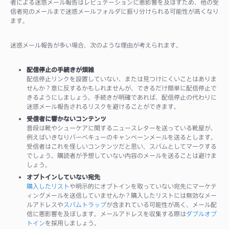
者による迷惑メール報告はレピュテーションに悪影響を及ぼすため、他の受
信者宛のメールまで迷惑メールフォルダに振り分けられる可能性が高くなり
ます。
迷惑メール報告が多い場合、次のような理由が考えられます。
配信停止の手続きが煩雑
配信停止リンクを設置していない、または見つけにくいことはありま
せんか？意に反するかもしれませんが、できるだけ簡単に配信停止で
きるようにしましょう。手続きが明確であれば、配信停止の代わりに
迷惑メール報告されるリスクを避けることができます。
受信者に響かないコンテンツ
普段は靴やシューケアに関するニュースレターを送っている靴屋が、
例えばいきなりバーベキューのキャンペーンメールを送るとします。
受信者はこれを怪しいコンテンツだと思い、スパムとしてマークする
でしょう。購読者が予想していない内容のメールを送ることは避けま
しょう。
オプトインしていない宛先
購入したリスト
や明示的にオプトインを取っていない宛先にマーケテ
ィングメールを送信していませんか？購入したリストには無効なメー
ルアドレスや
スパムトラップ
が含まれている可能性が高く、メール配
信に悪影響を及ぼします。メールアドレスを収集する際は
ダブルオプ
トイン
を採用しましょう。