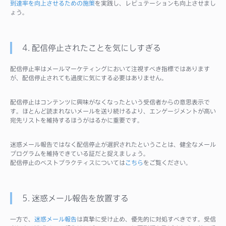
到達率を向上させるための施策
を実践し、レピュテーションも向上させまし
ょう。
4. 配信停止されたことを気にしすぎる
配信停止率はメールマーケティングにおいて注視すべき指標ではあります
が、配信停止されても過度に気にする必要はありません。
配信停止はコンテンツに興味がなくなったという受信者からの意思表示で
す。ほとんど読まれないメールを送り続けるより、エンゲージメントが高い
宛先リストを維持するほうがはるかに重要です。
迷惑メール報告ではなく配信停止が選択されたということは、健全なメール
プログラムを維持できている証だと捉えましょう。
配信停止のベストプラクティスについては
こちら
をご覧ください。
5. 迷惑メール報告を放置する
一方で、
迷惑メール報告
は真摯に受け止め、優先的に対処すべきです。受信