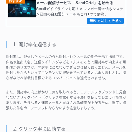
おすすめ
メール配信サービス「SendGrid」を始める
Gmailガイドライン対応！メルマガ一斉送信もシステ
ム経由の自動通知メールもこれ1つで解決。
無料で試してみる
1. 開封率を過信する
開封率は、配信したメールのうち開封されたメールの割合を示す指標です。
件名や差出人名、送信タイミングなどを工夫することで開封率が向上する可
能性がありますが、開封率にこだわりすぎるのは良くありません。メールを
開封したからといってコンテンツに興味を持っているとは限りませんし、関
心がなければ最終目標であるコンバージョンは達成されません。
また、開封率の向上ばかりに気を取られると、コンテンツやブランドに見合
わないクリックベイト（クリックを誘引する手法）を使ってしまう可能性が
あります。そうなると迷惑メールと見なされる確率が上がるため、過度に誇
張した件名やコンテンツにならないよう注意しましょう。
2. クリック率に固執する