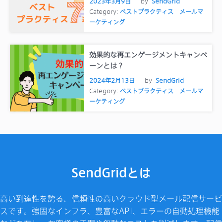
2023年3月9日
by
SendGrid
Category:
ベストプラクティス
メールマ
ーケティング
効果的な再エンゲージメントキャンペ
ーンとは？
2024年2月13日
by
SendGrid
Category:
ベストプラクティス
メールマ
ーケティング
SendGridとは
高い到達性を誇る、信頼性の高いクラウド型メール配信サービ
スです。強固なインフラ、豊富なAPI、エラーの自動処理機能