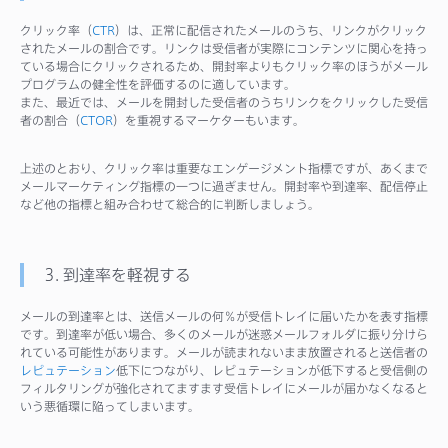
クリック率（
CTR
）は、正常に配信されたメールのうち、リンクがクリック
されたメールの割合です。リンクは受信者が実際にコンテンツに関心を持っ
ている場合にクリックされるため、開封率よりもクリック率のほうがメール
プログラムの健全性を評価するのに適しています。
また、最近では、メールを開封した受信者のうちリンクをクリックした受信
者の割合（
CTOR
）を重視するマーケターもいます。
上述のとおり、クリック率は重要なエンゲージメント指標ですが、あくまで
メールマーケティング指標の一つに過ぎません。開封率や到達率、配信停止
など他の指標と組み合わせて総合的に判断しましょう。
3. 到達率を軽視する
メールの到達率とは、送信メールの何％が受信トレイに届いたかを表す指標
です。到達率が低い場合、多くのメールが迷惑メールフォルダに振り分けら
れている可能性があります。メールが読まれないまま放置されると送信者の
レピュテーション
低下につながり、レピュテーションが低下すると受信側の
フィルタリングが強化されてますます受信トレイにメールが届かなくなると
いう悪循環に陥ってしまいます。