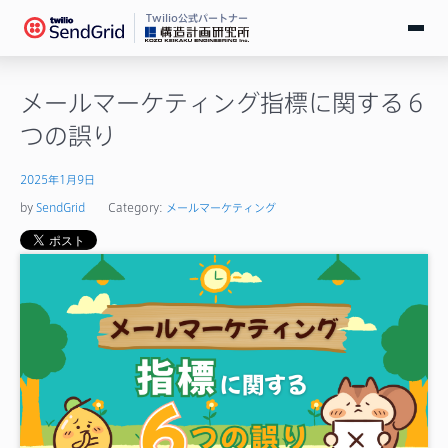
Twilio公式パートナー
無料で試す
メールマーケティング指標に関する６
つの誤り
ログイン
2025年1月9日
SendGridとは
by
SendGrid
Category:
メールマーケティング
料金
導入事例
お役立ち情報
ドキュメント