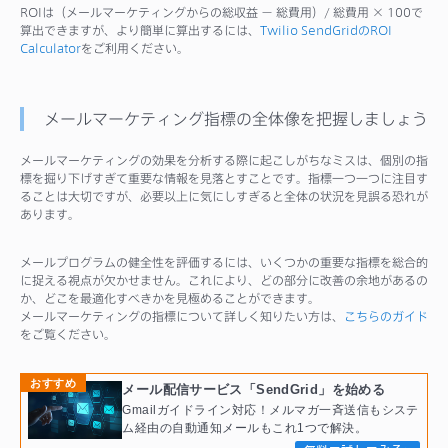
ROIは（メールマーケティングからの総収益 － 総費用）/ 総費用 × 100で
算出できますが、より簡単に算出するには、
Twilio SendGridのROI
Calculator
をご利用ください。
メールマーケティング指標の全体像を把握しましょう
メールマーケティングの効果を分析する際に起こしがちなミスは、個別の指
標を掘り下げすぎて重要な情報を見落とすことです。指標一つ一つに注目す
ることは大切ですが、必要以上に気にしすぎると全体の状況を見誤る恐れが
あります。
メールプログラムの健全性を評価するには、いくつかの重要な指標を総合的
に捉える視点が欠かせません。これにより、どの部分に改善の余地があるの
か、どこを最適化すべきかを見極めることができます。
メールマーケティングの指標について詳しく知りたい方は、
こちらのガイド
をご覧ください。
おすすめ
メール配信サービス「SendGrid」を始める
Gmailガイドライン対応！メルマガ一斉送信もシステ
ム経由の自動通知メールもこれ1つで解決。