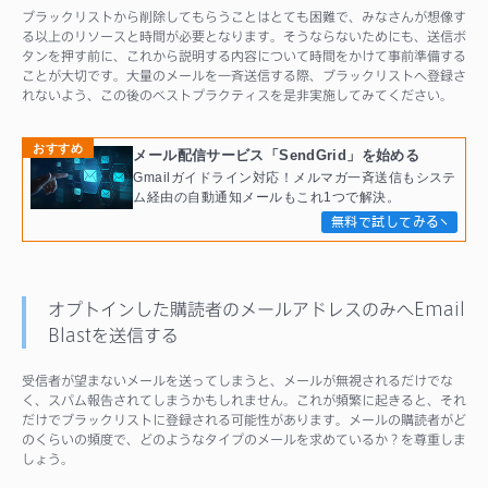
ブラックリストから削除してもらうことはとても困難で、みなさんが想像す
る以上のリソースと時間が必要となります。そうならないためにも、送信ボ
タンを押す前に、これから説明する内容について時間をかけて事前準備する
ことが大切です。大量のメールを一斉送信する際、ブラックリストへ登録さ
れないよう、この後のベストプラクティスを是非実施してみてください。
おすすめ
メール配信サービス「SendGrid」を始める
Gmailガイドライン対応！メルマガ一斉送信もシステ
ム経由の自動通知メールもこれ1つで解決。
無料で試してみる
オプトインした購読者のメールアドレスのみへEmail
Blastを送信する
受信者が望まないメールを送ってしまうと、メールが無視されるだけでな
く、スパム報告されてしまうかもしれません。これが頻繁に起きると、それ
だけでブラックリストに登録される可能性があります。メールの購読者がど
のくらいの頻度で、どのようなタイプのメールを求めているか？を尊重しま
しょう。