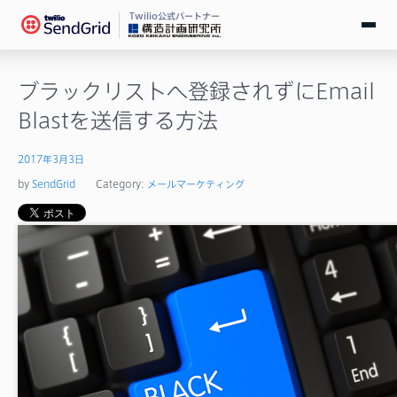
Twilio公式パートナー
無料で試す
ブラックリストへ登録されずにEmail
Blastを送信する方法
ログイン
2017年3月3日
SendGridとは
by
SendGrid
Category:
メールマーケティング
料金
導入事例
お役立ち情報
ドキュメント