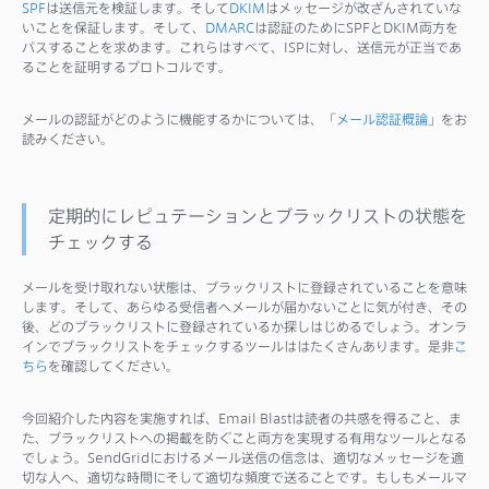
SPF
は送信元を検証します。そして
DKIM
はメッセージが改ざんされていな
いことを保証します。そして、
DMARC
は認証のためにSPFとDKIM両方を
パスすることを求めます。これらはすべて、ISPに対し、送信元が正当であ
ることを証明するプロトコルです。
メールの認証がどのように機能するかについては、「
メール認証概論
」をお
読みください。
定期的にレピュテーションとブラックリストの状態を
チェックする
メールを受け取れない状態は、ブラックリストに登録されていることを意味
します。そして、あらゆる受信者へメールが届かないことに気が付き、その
後、どのブラックリストに登録されているか探しはじめるでしょう。オンラ
インでブラックリストをチェックするツールははたくさんあります。是非
こ
ちら
を確認してください。
今回紹介した内容を実施すれば、Email Blastは読者の共感を得ること、ま
た、ブラックリストへの掲載を防ぐこと両方を実現する有用なツールとなる
でしょう。SendGridにおけるメール送信の信念は、適切なメッセージを適
切な人へ、適切な時間にそして適切な頻度で送ることです。もしもメールマ