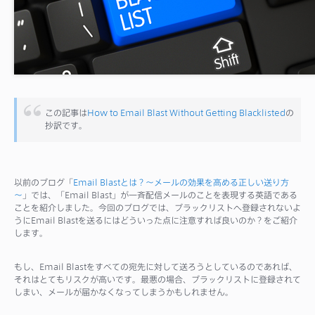
サポート
この記事は
How to Email Blast Without Getting Blacklisted
の
抄訳です。
以前のブログ「
Email Blastとは？～メールの効果を高める正しい送り方
～
」では、「Email Blast」が一斉配信メールのことを表現する英語である
ことを紹介しました。今回のブログでは、ブラックリストへ登録されないよ
うにEmail Blastを送るにはどういった点に注意すれば良いのか？をご紹介
します。
もし、Email Blastをすべての宛先に対して送ろうとしているのであれば、
それはとてもリスクが高いです。最悪の場合、ブラックリストに登録されて
しまい、メールが届かなくなってしまうかもしれません。