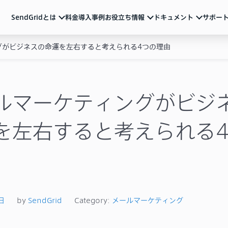
SendGridとは
料金
導入事例
お役立ち情報
ドキュメント
サポー
グがビジネスの命運を左右すると考えられる4つの理由
ndGridとは
ュメント
活用ガイド
サポート
メール配信のベストプラクティスやSendGridの
各種アカウント設定、制限事項、トラブル対処方法など
サービス説明資料など
ルマーケティング
ートリアル（基本の使い方）
動画
よくあるご質問
導入を検討中の方向け
重要なお知らせ
ル送信API
ザマニュアル
ルマーケティングがビジ
サービス紹介動画や運用のポイントをまとめた
ウェビナーなど
一覧
Iリファレンス
ブログ
を左右すると考えられる
テム連携
機能の活用例やトレンド情報などを随時発信
イベント・セミナー
お知らせ
ベストプラクティス
メールマーケティング
導入事例
技術ネタ
機能・使い方
日
by
SendGrid
Category:
メールマーケティング