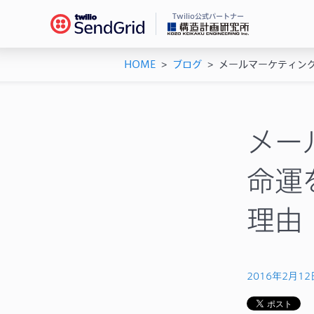
Twilio公式パートナー
HOME
>
ブログ
>
メールマーケティン
Se
ドキ
メー
チュ
メー
ユー
メー
機能
AP
命運
シス
理由
2016年2月12