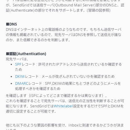
が、SendGridでは送信サーバ(Outbound Mail Server)部分のDNSと、認
証(Authenticate)の部分でそれをサポートします。(冒頭の図参照)
■DNS
DNSはインターネット上の電話帳のようなものです。もちろん送信サーバ
の情報も掲載されているので、宛先サーバはDNSを参照して送信元が誰な
のか、また信頼できるのかを判断します。
■認証(Authentication)
宛先サーバは、
SPF
レコード : 許可されたIPアドレスから送信されているか確認する
ため
DKIM
レコード : メールが改ざんされていないかを確認するため
DMARC
レコード : SPF,DKIMの結果にもとづきどのようにメールを
処理すべきかを確認するため
を確認します（ISPによってどこまで確認するかは異なります）。
これらを確認することで宛先サーバは、送信元の正当性を判断することが可
能になります。SendGridでは
Whitelabel
設定をするだけでSPFとDKIMを
適切に設定することが可能です。
他にも以下のような要因の影響を受け、Inboxに到達できるかどうかが決ま