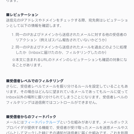
ります。
■レピュテーション
送信元のIPアドレスやドメインをチェックする際、宛先側はレピュテーショ
ンとして以下の情報を確認します。
同一のIPおよびドメインから送信されたメールに対する他の受信者の
リアクション（例えばスパム報告されていないかどうか）
同一のIPおよびドメインから送信されたメールを過去どのように処理
したか（Inboxに届けたのか、フィルタリングしたのか）
※本文に含まれるURLのドメインのレピュテーションも確認の対象にな
ることがあります。
■受信者レベルでのフィルタリング
さらに、受信者レベルでメールを振り分けるルールを設定していることもあ
ります。その場合はどんなに望まれているメールであってもルールに従って
Inbox以外の場所に振り分けられてしまうことになります。受信者レベルの
フィルタリングは送信側ではコントロールができません。
■受信者からのフィードバック
メールには
フィードバックループ
という仕組みがあります。メールボックス
プロバイダが提供する機能で、受信者が受け取ったメールを迷惑メールやス
パムとしてマークした時にその通知が送信者に届く仕組みです。これを利用