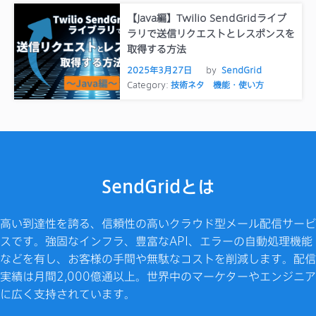
【Java編】Twilio SendGridライブ
ラリで送信リクエストとレスポンスを
取得する方法
2025年3月27日
by
SendGrid
Category:
技術ネタ
機能・使い方
SendGridとは
高い到達性を誇る、信頼性の高いクラウド型メール配信サービ
スです。強固なインフラ、豊富なAPI、エラーの自動処理機能
などを有し、お客様の手間や無駄なコストを削減します。配信
実績は月間2,000億通以上。世界中のマーケターやエンジニア
に広く支持されています。