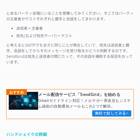
とあるパーティ会場にいることを想像してみてください。そこではパーティ
の主催者がゲストそれぞれと握手と会話をしてまわります。
送信者 = 主催者
宛先(および宛先サーバ) = ゲスト
と考えるとSMTPでもまさに同じことが発生していて、宛先は送信者と握
手、会話をしてからそのメッセージを受け取るかどうか判断するのです。
SendGridは宛先と送信者の間にたって、その会話を補助する役目をおって
います。
おすすめ
メール配信サービス「SendGrid」を始める
Gmailガイドライン対応！メルマガ一斉送信もシステ
ム経由の自動通知メールもこれ1つで解決。
無料で試してみる
ハンドシェイクの詳細