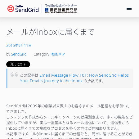
Twilio公式パートナー
無料で試す
メールがInboxに届くまで
ログイン
2015年9月11日
by
SendGrid
Category:
技術ネタ
SendGridとは
この記事は
Email Message Flow 101: How SendGrid Helps
料金
Your Email’s Journey to the Inbox
の抄訳です。
導入事例
SendGridは2009年の創業以来沢山のお客さまのメール配信をお手伝いし
お役立ち情報
てきました。
コンテンツの作成からメールキャンペーンの効果測定まで、多くの機能をご
提供していますが、実は一番基本となるメール送信について、送信者から
ドキュメント
Inboxに届くまでの複雑なプロセスを多くの方はご存知ありません。
本記事ではメールがInboxに届くまでの仕組みと、簡単に届けることができ