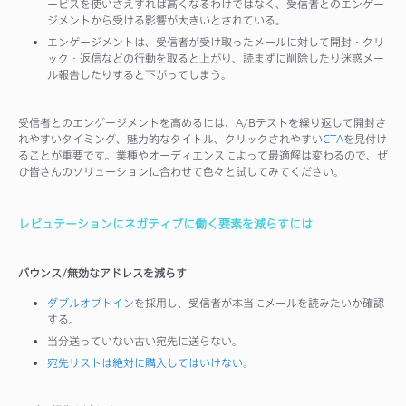
ービスを使いさえすれば高くなるわけではなく、受信者とのエンゲー
ジメントから受ける影響が大きいとされている。
エンゲージメントは、受信者が受け取ったメールに対して開封・クリ
ック・返信などの行動を取ると上がり、読まずに削除したり迷惑メー
ル報告したりすると下がってしまう。
受信者とのエンゲージメントを高めるには、A/Bテストを繰り返して開封さ
れやすいタイミング、魅力的なタイトル、クリックされやすい
CTA
を見付け
ることが重要です。業種やオーディエンスによって最適解は変わるので、ぜ
ひ皆さんのソリューションに合わせて色々と試してみてください。
レピュテーションにネガティブに働く要素を減らすには
バウンス/無効なアドレスを減らす
ダブルオプトイン
を採用し、受信者が本当にメールを読みたいか確認
する。
当分送っていない古い宛先に送らない。
宛先リストは絶対に購入してはいけない。