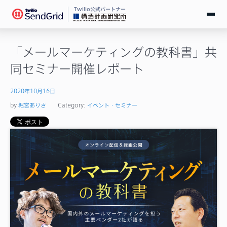
Twilio公式パートナー
無料で試す
「メールマーケティングの教科書」共
同セミナー開催レポート
ログイン
2020年10月16日
SendGridとは
by
堀宮ありさ
Category:
イベント・セミナー
料金
導入事例
お役立ち情報
ドキュメント