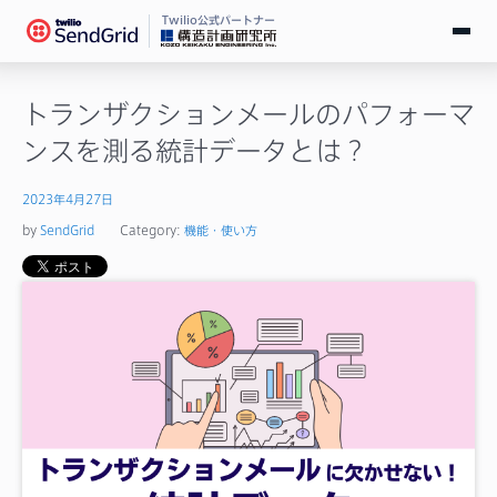
Twilio公式パートナー
無料で試す
トランザクションメールのパフォーマ
ンスを測る統計データとは？
ログイン
2023年4月27日
SendGridとは
by
SendGrid
Category:
機能・使い方
料金
導入事例
お役立ち情報
ドキュメント