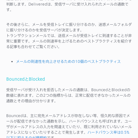
判断します。Deliveredは、受信サーバに受け入れられたメールの通数で
す。
その後さらに、メールを受信トレイに振り分けるのか、迷惑メールフォルダ
に振り分けるのかを受信サーバが決定します。
トランザクションメールでは、送信メールが受信トレイに到達することが非
常に重要です。メールの到達率を上げるためのベストプラクティスを紹介す
る記事も合わせてご覧ください。
メールの到達性を向上させるための10個のベストプラクティス
BouncedとBlocked
受信サーバが受け入れを拒否したメールの通数は、BouncedとBlockedの
数値に表れます。この2つの指標からは、正常に配信できなかったメールの
通数とその理由が分かります。
Bouncedは、主に宛先メールアドレスが存在しない等、恒久的な原因でメ
ールが配信できなかった通数を示し、ハードバウンスとも呼ばれます。ユー
ザがメールアドレスの入力を間違えていたり、既に利用されていないメール
アドレスになっていたりすることで発生します。
ハードバウンス率は0.5%
以下に抑えるのが理想的
です。