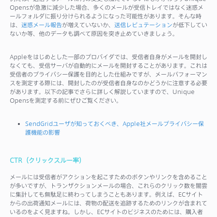
Opensが急激に減少した場合、多くのメールが受信トレイではなく迷惑メ
ールフォルダに振り分けられるようになった可能性があります。そんな時
は、
迷惑メール報告
が増えていないか、
送信レピュテーション
が低下してい
ないか等、他のデータも調べて原因を突き止めていきましょう。
Appleをはじめとした一部のプロバイダでは、受信者自身がメールを開封し
なくても、受信サーバが自動的にメールを開封することがあります。これは
受信者のプライバシー保護を目的とした仕組みですが、メールパフォーマン
スを測定する際には、開封したのが受信者自身なのかどうかに注意する必要
があります。以下の記事でさらに詳しく解説していますので、Unique
Opensを測定する前にぜひご覧ください。
SendGridユーザが知っておくべき、Apple社メールプライバシー保
護機能の影響
CTR（クリックスルー率）
メールには受信者がアクションを起こすためのボタンやリンクを含めること
が多いですが、トランザクションメールの場合、これらのクリック数を闇雲
に集計しても無駄足に終わってしまうこともあります。例えば、ECサイト
からの出荷通知メールには、荷物の配送を追跡するためのリンクが含まれて
いるのをよく見ますね。しかし、ECサイトのビジネスのためには、購入者