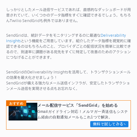
しっかりとしたメール送信サービスであれば、直感的なダッシュボードが用
意されていて、いくつかのデータ指標をすぐに確認できるでしょう。もちろ
んTwilio SendGridも例外ではありません。
SendGridは、統計データをモニタリングするのに最適な
Deliverability
Insights
という機能をご用意しています。紹介したデータ指標を視覚的に確
認できるのはもちろんのこと、プロバイダごとの配信状況を簡単に比較でき
るので、到達率に課題がある宛先をすぐに特定して改善のためのアクション
につなげることができます。
SendGridのDeliverability Insightsを活用して、トランザクションメール
の効果を最大化させましょう！
SendGridが備える強力なメール送信インフラが、安定したトランザクショ
ンメール送信を実現させる点もお忘れなく。
おすすめ
メール配信サービス「SendGrid」を始める
Gmailガイドライン対応！メルマガ一斉送信もシステ
ム経由の自動通知メールもこれ1つで解決。
無料で試してみる